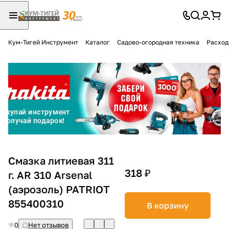
Кум-Тигей Инструмент
Каталог
Садово-огородная техника
Расход
Для клиентов всех банков
Разбейте
оплату
на части
без переплат
График платежей
Смазка литиевая 311
318 ₽
г. AR 310 Arsenal
(аэрозоль) PATRIOT
Сегодня
25
%
855400310
В корзину
0
Нет отзывов