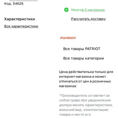
Код.
54626
Добавляйте товары
Много
в 3 магазинах
в корзину
Характеристики
Рассчитать доставку
Все характеристики
Оплачивайте сегодня только
25
% картой любого банка
Все товары PATRIOT
Получайте товар
Все товары категории
выбранный способом
Цена действительна только для
интернет-магазина и может
Оставшиеся
75
% будут
отличаться от цен в розничных
списываться
с вашей карты
магазинах
по
25
%
каждые 2 недели
*Производитель оставляет за
собой право без уведомления
дилера менять характеристики,
внешний вид, комплектацию
товара и место его
Подробнее