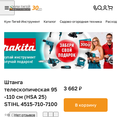
Кум-Тигей Инструмент
Каталог
Садово-огородная техника
Расход
Для клиентов всех банков
Разбейте
оплату
на части
без переплат
График платежей
Штанга
3 662 ₽
телескопическая 95
-110 см (HSA 25)
Сегодня
25
%
STIHL 4515-710-7100
В корзину
0
Нет отзывов