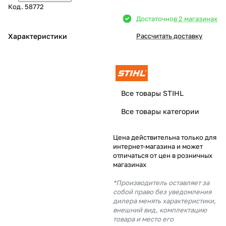
Код.
58772
Добавляйте товары
Достаточно
в 2 магазинах
в корзину
Характеристики
Рассчитать доставку
Оплачивайте сегодня только
25
% картой любого банка
Все товары STIHL
Получайте товар
Все товары категории
выбранный способом
Цена действительна только для
интернет-магазина и может
Оставшиеся
75
% будут
отличаться от цен в розничных
списываться
с вашей карты
магазинах
по
25
%
каждые 2 недели
*Производитель оставляет за
собой право без уведомления
дилера менять характеристики,
внешний вид, комплектацию
товара и место его
Подробнее