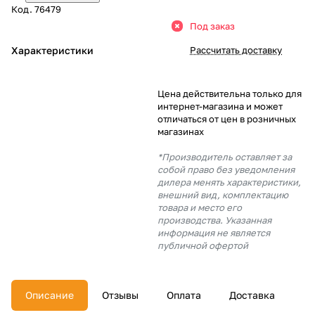
Код.
76479
Добавляйте товары
Под заказ
в корзину
Характеристики
Рассчитать доставку
Оплачивайте сегодня только
Цена действительна только для
25
% картой любого банка
интернет-магазина и может
отличаться от цен в розничных
магазинах
Получайте товар
*Производитель оставляет за
выбранный способом
собой право без уведомления
дилера менять характеристики,
внешний вид, комплектацию
товара и место его
Оставшиеся
75
% будут
производства. Указанная
списываться
с вашей карты
информация не является
по
25
%
каждые 2 недели
публичной офертой
Описание
Отзывы
Оплата
Доставка
Подробнее