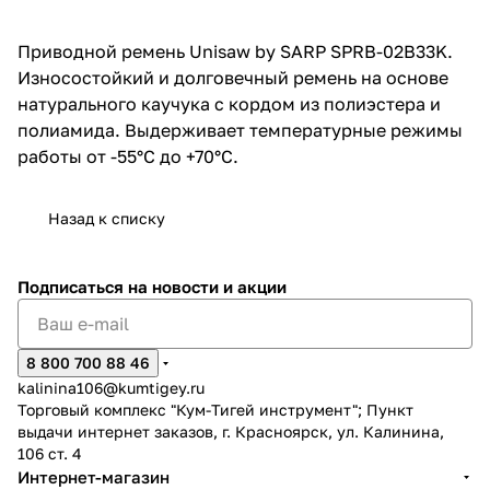
об оплате Плайтом
Приводной ремень Unisaw by SARP SPRB-02B33K.
Износостойкий и долговечный ремень на основе
натурального каучука с кордом из полиэстера и
полиамида. Выдерживает температурные режимы
Остались вопросы?
25
работы от -55°C до +70°C.
8 800 302-02-51
plait.ru
раз в 2
недели
Назад к списку
Подписаться
на новости и акции
8 800 700 88 46
kalinina106@kumtigey.ru
Торговый комплекс "Кум-Тигей инструмент"; Пункт
выдачи интернет заказов, г. Красноярск, ул. Калинина,
106 ст. 4
Интернет-магазин