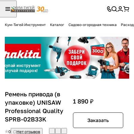
Кум-Тигей Инструмент
Каталог
Садово-огородная техника
Расход
Для клиентов всех банков
Разбейте
оплату
на части
без переплат
График платежей
Ремень привода (в
1 890 ₽
упаковке) UNISAW
Professional Quality
Сегодня
25
%
SPRB-02B33K
Заказать
0
Нет отзывов