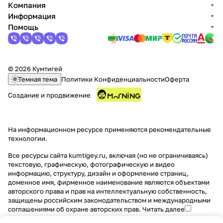
Компания
Информация
Помощь
© 2026 Кумтигей
раз в 2 недели
Темная тема
Политики Конфиденциальности
Оферта
Создание и продвижение
На информационном ресурсе применяются
рекомендательные
технологии
.
Все ресурсы сайта kumtigey.ru, включая (но не ограничиваясь)
текстовую, графическую, фотографическую и видео
информацию, структуру, дизайн и оформление страниц,
доменное имя, фирменное наименование являются объектами
авторского права и прав на интеллектуальную собственность,
защищены российским законодательством и международными
соглашениями об охране авторских прав.
Читать далее