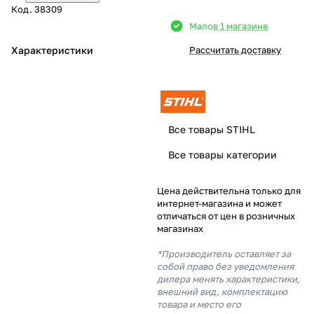
Код.
38309
Добавляйте товары
Мало
в 1 магазине
в корзину
Характеристики
Рассчитать доставку
Оплачивайте сегодня только
25
% картой любого банка
Все товары STIHL
Получайте товар
Все товары категории
выбранный способом
Цена действительна только для
интернет-магазина и может
Оставшиеся
75
% будут
отличаться от цен в розничных
списываться
с вашей карты
магазинах
по
25
%
каждые 2 недели
*Производитель оставляет за
собой право без уведомления
дилера менять характеристики,
внешний вид, комплектацию
товара и место его
Подробнее