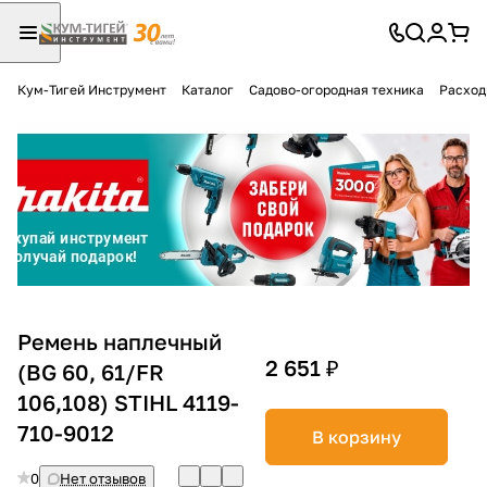
Кум-Тигей Инструмент
Каталог
Садово-огородная техника
Расход
Для клиентов всех банков
Разбейте
оплату
на части
без переплат
График платежей
Ремень наплечный
2 651 ₽
(BG 60, 61/FR
106,108) STIHL 4119-
Сегодня
25
%
710-9012
В корзину
0
Нет отзывов