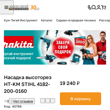
Кум-Тигей Инструмент
Каталог
Садово-огородная техника
Расход
Для клиентов всех банков
Разбейте
оплату
на части
без переплат
График платежей
Насадка высоторез
19 240 ₽
HT-KM STIHL 4182-
200-0160
Сегодня
25
%
В корзину
0
Нет отзывов
Код.
40766