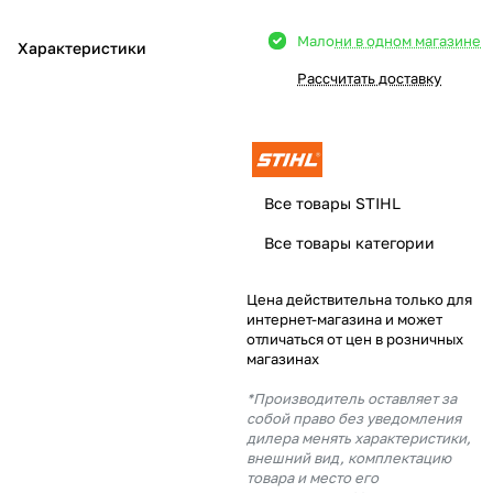
Добавляйте товары
Мало
ни в одном магазине
Характеристики
в корзину
Рассчитать доставку
Оплачивайте сегодня только
25
% картой любого банка
Все товары STIHL
Получайте товар
Все товары категории
выбранный способом
Цена действительна только для
интернет-магазина и может
Оставшиеся
75
% будут
отличаться от цен в розничных
списываться
с вашей карты
магазинах
по
25
%
каждые 2 недели
*Производитель оставляет за
собой право без уведомления
дилера менять характеристики,
внешний вид, комплектацию
товара и место его
Подробнее