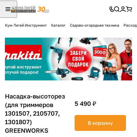
Кум-Тигей Инструмент
Каталог
Садово-огородная техника
Расход
Для клиентов всех банков
Разбейте
оплату
на части
без переплат
График платежей
Насадка-высоторез
5 490 ₽
(для триммеров
1301507, 2105707,
Сегодня
25
%
1301807)
В корзину
GREENWORKS