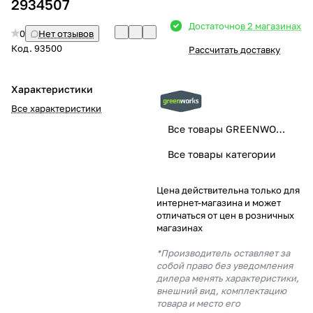
2934507
Добавляйте товары
Достаточно
в 2 магазинах
0
Нет отзывов
в корзину
Код.
93500
Рассчитать доставку
Оплачивайте сегодня только
Характеристики
25
% картой любого банка
Все характеристики
Все товары GREENWORKS
Получайте товар
Все товары категории
выбранный способом
Цена действительна только для
интернет-магазина и может
Оставшиеся
75
% будут
отличаться от цен в розничных
списываться
с вашей карты
магазинах
по
25
%
каждые 2 недели
*Производитель оставляет за
собой право без уведомления
дилера менять характеристики,
внешний вид, комплектацию
товара и место его
Подробнее