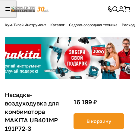
Кум-Тигей Инструмент
Каталог
Садово-огородная техника
Расход
Для клиентов всех банков
Разбейте
оплату
на части
без переплат
График платежей
Насадка-
16 199 ₽
воздуходувка для
комбимотора
Сегодня
25
%
MAKITA UB401MP
В корзину
191P72-3