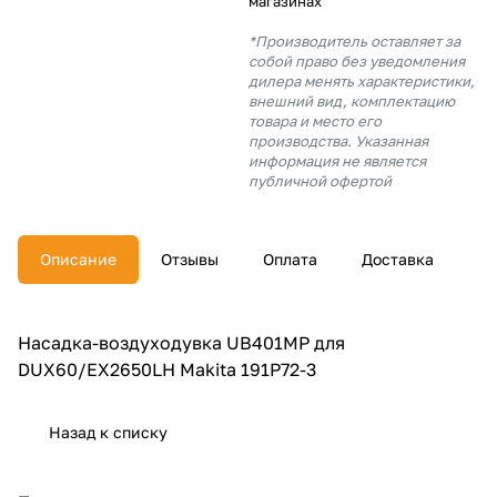
магазинах
об оплате Плайтом
*Производитель оставляет за
собой право без уведомления
дилера менять характеристики,
внешний вид, комплектацию
товара и место его
Остались вопросы?
производства. Указанная
25
8 800 302-02-51
информация не является
публичной офертой
plait.ru
раз в 2
недели
Описание
Отзывы
Оплата
Доставка
Насадка-воздуходувка UB401MP для
DUX60/EX2650LH Makita 191P72-3
Назад к списку