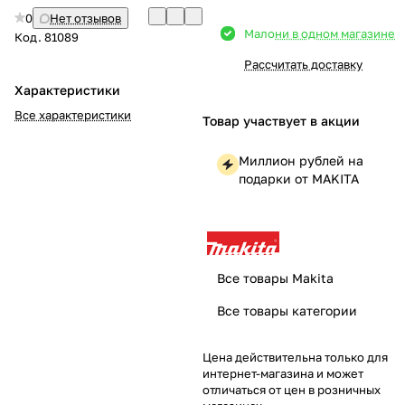
0
Нет отзывов
Добавляйте товары
Мало
ни в одном магазине
Код.
81089
в корзину
Рассчитать доставку
Характеристики
Оплачивайте сегодня только
Все характеристики
Товар участвует в акции
25
% картой любого банка
Миллион рублей на
подарки от MAKITA
Получайте товар
выбранный способом
Оставшиеся
75
% будут
Все товары Makita
списываться
с вашей карты
Все товары категории
по
25
%
каждые 2 недели
Цена действительна только для
интернет-магазина и может
отличаться от цен в розничных
Подробнее