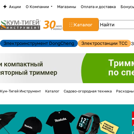
Акции
О Компании
Магазины
Оплата и доставка
Бонус
Каталог
Электроинструмент DongCheng
Электростанции TCC
З
Кум-Тигей Инструмент
Каталог
Садово-огородная техника
Расходны
н