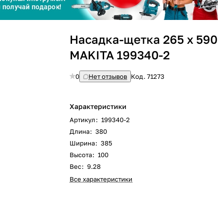
Сегодня
Насадка-щетка 265 х 590
25
%
MAKITA 199340-2
0
Нет отзывов
Код.
71273
Добавляйте товары
в корзину
Характеристики
Артикул
:
199340-2
Длина
:
380
Оплачивайте сегодня только
Ширина
:
385
25
% картой любого банка
Высота
:
100
Вес
:
9.28
Все характеристики
Получайте товар
выбранный способом
Оставшиеся
75
% будут
списываться