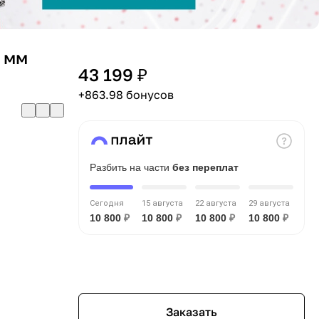
 мм
43 199 ₽
+863.98 бонусов
Разбить на части
без переплат
Сегодня
15 августа
22 августа
29 августа
10 800
₽
10 800
₽
10 800
₽
10 800
₽
Заказать