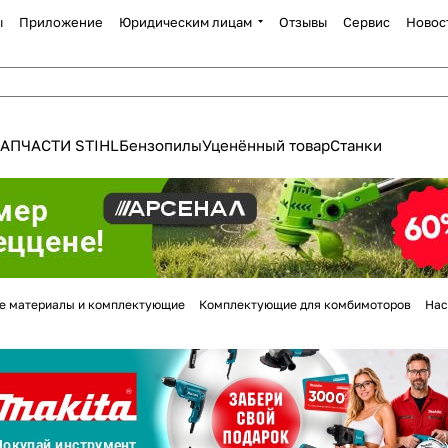
ы
Приложение
Юридическим лицам
Отзывы
Сервис
Новос
АПЧАСТИ STIHL
Бензопилы
Уценённый товар
Станки
Для клиентов всех банков
е материалы и комплектующие
Комплектующие для комбимоторов
Нас
Разбейте
оплату
а части
без переплат
График платежей