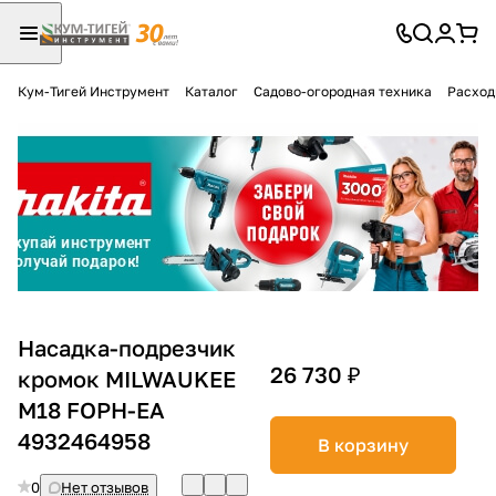
Кум-Тигей Инструмент
Каталог
Садово-огородная техника
Расход
Для клиентов всех банков
Разбейте
оплату
на части
без переплат
График платежей
Насадка-подрезчик
26 730 ₽
кромок MILWAUKEE
M18 FOPH-EA
Сегодня
25
%
4932464958
В корзину
0
Нет отзывов