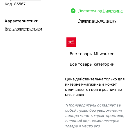
Код.
85567
Добавляйте товары
Достаточно
в 1 магазине
в корзину
Характеристики
Рассчитать доставку
Все характеристики
Оплачивайте сегодня только
25
% картой любого банка
Все товары Milwaukee
Получайте товар
Все товары категории
выбранный способом
Цена действительна только для
интернет-магазина и может
Оставшиеся
75
% будут
отличаться от цен в розничных
списываться
с вашей карты
магазинах
по
25
%
каждые 2 недели
*Производитель оставляет за
собой право без уведомления
дилера менять характеристики,
внешний вид, комплектацию
товара и место его
Подробнее