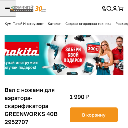
Кум-Тигей Инструмент
Каталог
Садово-огородная техника
Расход
Для клиентов всех банков
Разбейте
оплату
на части
без переплат
График платежей
Вал с ножами для
1 990 ₽
аэратора-
скарификатора
Сегодня
25
%
GREENWORKS 40В
В корзину
2952707