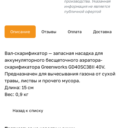
производства. Указанная
об оплате Плайтом
информация не является
публичной офертой
Описание
Отзывы
Оплата
Доставка
Остались вопросы?
25
8 800 302-02-51
plait.ru
раз в 2
Вал-скарификатор — запасная насадка для
недели
аккумуляторного бесщеточного аэратора-
скарификатора Greenworks GD40SC38II 40V.
Предназначен для вычесывания газона от сухой
травы, листвы и прочего мусора.
Длина: 15 см
Вес: 0,9 кг
Назад к списку