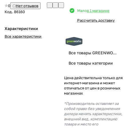
0
Нет отзывов
Добавляйте товары
Мало
в 1 магазине
Код.
86160
в корзину
Рассчитать доставку
Характеристики
Оплачивайте сегодня только
Все характеристики
25
% картой любого банка
Все товары GREENWORKS
Получайте товар
Все товары категории
выбранный способом
Цена действительна только для
интернет-магазина и может
Оставшиеся
75
% будут
отличаться от цен в розничных
списываться
с вашей карты
магазинах
по
25
%
каждые 2 недели
*Производитель оставляет за
собой право без уведомления
дилера менять характеристики,
внешний вид, комплектацию
товара и место его
Подробнее