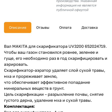
производства. Указанная
об оплате Плайтом
информация не является
публичной офертой
Описание
Отзывы
Оплата
Доставка
Остались вопросы?
25
8 800 302-02-51
plait.ru
раз в 2
Вал MAKITA для скарификатора UV3200 652024719.
недели
Чтобы ваш газон становился ровнее, зеленее и
гуще, его необходимо раз в год скарифицировать и
аэрировать.
Скарификатор-аэратор удаляет слой сухой травы,
мха и прореживает землю,
что обеспечивает эффективное попадание
минеральных веществ в грунт.
Цель скарификации – разрыхление почвы, снятие
густого дерна, удаление мха и сухой травы.
Комплектация: