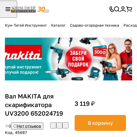
Кум-Тигей Инструмент
Каталог
Садово-огородная техника
Расход
Для клиентов всех банков
Разбейте
оплату
на части
без переплат
График платежей
Вал MAKITA для
3 119 ₽
скарификатора
UV3200 652024719
Сегодня
25
%
В корзину
0
Нет отзывов
Код.
45687