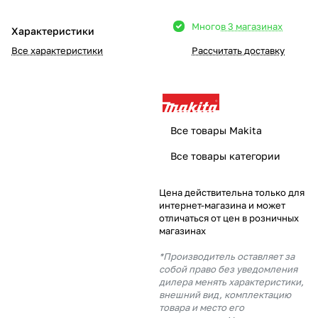
Добавляйте товары
Много
в 3 магазинах
Характеристики
в корзину
Все характеристики
Рассчитать доставку
Оплачивайте сегодня только
25
% картой любого банка
Все товары Makita
Получайте товар
Все товары категории
выбранный способом
Цена действительна только для
интернет-магазина и может
Оставшиеся
75
% будут
отличаться от цен в розничных
списываться
с вашей карты
магазинах
по
25
%
каждые 2 недели
*Производитель оставляет за
собой право без уведомления
дилера менять характеристики,
внешний вид, комплектацию
товара и место его
Подробнее