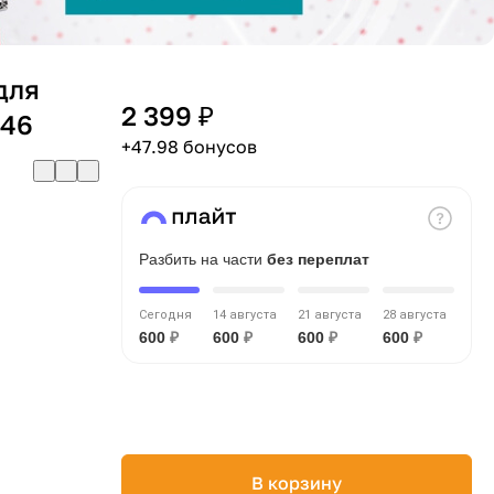
для
2 399 ₽
746
+47.98 бонусов
Разбить на части
без переплат
Сегодня
14 августа
21 августа
28 августа
600
₽
600
₽
600
₽
600
₽
В корзину