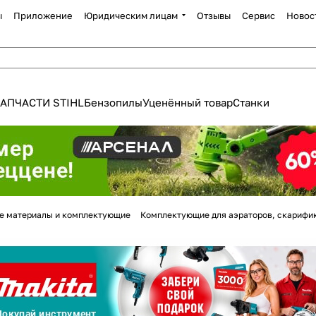
ы
Приложение
Юридическим лицам
Отзывы
Сервис
Новос
АПЧАСТИ STIHL
Бензопилы
Уценённый товар
Станки
Для клиентов всех банков
е материалы и комплектующие
Комплектующие для аэраторов, скарифи
Разбейте
оплату
а части
без переплат
График платежей