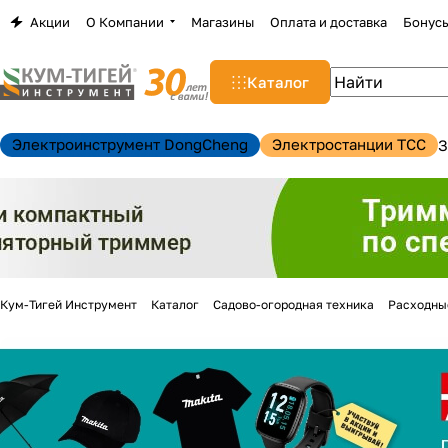
Акции
О Компании
Магазины
Оплата и доставка
Бонус
Каталог
Электроинструмент DongCheng
Электростанции TCC
З
Кум-Тигей Инструмент
Каталог
Садово-огородная техника
Расходны
н