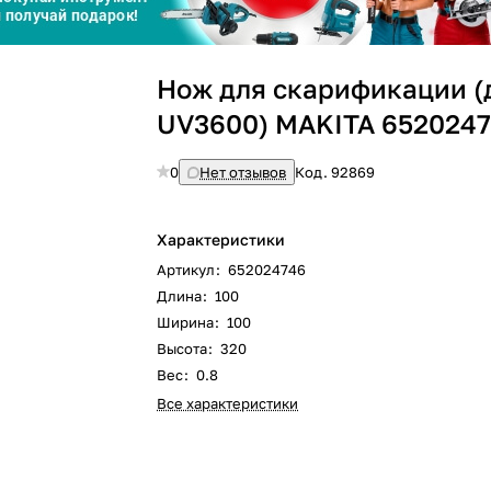
Сегодня
25
%
Нож для скарификации (
UV3600) MAKITA 652024
0
Нет отзывов
Код.
92869
Добавляйте товары
в корзину
Характеристики
Артикул
:
652024746
Оплачивайте сегодня только
Длина
:
100
25
% картой любого банка
Ширина
:
100
Высота
:
320
Вес
:
0.8
Получайте товар
выбранный способом
Все характеристики
Оставшиеся
75
% будут
списываться