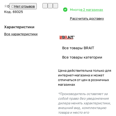
0
Нет отзывов
Добавляйте товары
Много
в 2 магазинах
Код.
69325
в корзину
Рассчитать доставку
Характеристики
Оплачивайте сегодня только
Все характеристики
25
% картой любого банка
Все товары BRAIT
Получайте товар
Все товары категории
выбранный способом
Цена действительна только для
интернет-магазина и может
Оставшиеся
75
% будут
отличаться от цен в розничных
списываться
с вашей карты
магазинах
по
25
%
каждые 2 недели
*Производитель оставляет за
собой право без уведомления
дилера менять характеристики,
внешний вид, комплектацию
товара и место его
Подробнее