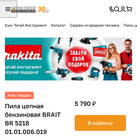
Кум-Тигей Инструмент
Каталог
Садово-огородная техника
Пилы ц
Для клиентов всех банков
Разбейте
оплату
на части
без переплат
График платежей
Хиты продаж
5 790 ₽
Пила цепная
бензиновая BRAIT
Сегодня
25
%
BR 5218
В корзину
01.01.006.019