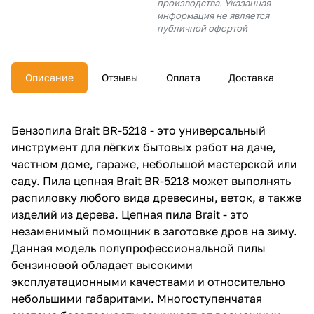
производства. Указанная
об оплате Плайтом
информация не является
публичной офертой
Описание
Отзывы
Оплата
Доставка
Остались вопросы?
25
8 800 302-02-51
plait.ru
раз в 2
Бензопила Brait BR-5218 - это универсальный
недели
инструмент для лёгких бытовых работ на даче,
частном доме, гараже, небольшой мастерской или
саду. Пила цепная Brait BR-5218 может выполнять
распиловку любого вида древесины, веток, а также
изделий из дерева. Цепная пила Brait - это
незаменимый помощник в заготовке дров на зиму.
Данная модель полупрофессиональной пилы
бензиновой обладает высокими
эксплуатационными качествами и относительно
небольшими габаритами. Многоступенчатая