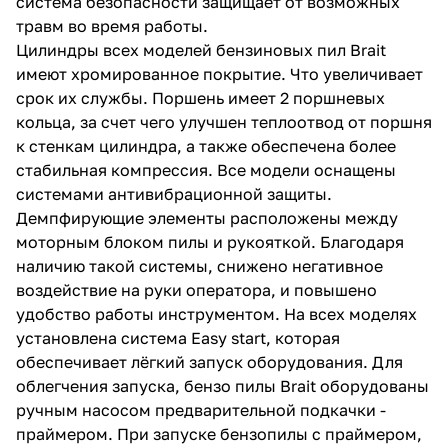
система безопасности защищает от возможных
травм во время работы.
Цилиндры всех моделей бензиновых пил Brait
имеют хромированное покрытие. Что увеличивает
срок их службы. Поршень имеет 2 поршневых
кольца, за счет чего улучшен теплоотвод от поршня
к стенкам цилиндра, а также обеспечена более
раз в 2 недели
стабильная компрессия. Все модели оснащены
системами антивибрационной защиты.
Демпфирующие элементы расположены между
моторным блоком пилы и рукояткой. Благодаря
наличию такой системы, снижено негативное
воздействие на руки оператора, и повышено
удобство работы инструментом. На всех моделях
установлена система Easy start, которая
обеспечивает лёгкий запуск оборудования. Для
облегчения запуска, бензо пилы Brait оборудованы
ручным насосом предварительной подкачки -
праймером. При запуске бензопилы с праймером,