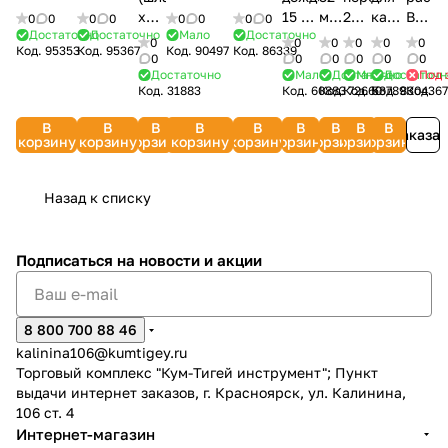
садовый
растягивающийся
TW-1,
внутренней
хомут)
15 м
мм
20х3/4''
картриджн
В
0
0
0
0
0
0
0
0
25 м,
23 м
ударопрочная
резьбой
Достаточно
Достаточно
Мало
Достаточно
1/2''
Arroseur
х
П
фильтра
10
0
0
0
0
0
0
Код.
95353
Код.
95367
Код.
90497
Код.
86339
3/4''
(латекс,
пластмасса
3/4''-1''
4250-
Tricoflex
15
ДЖИЛЕКС
1 М
ДЖИЛ
0
0
0
0
0
0
(ПВХ,
поливочный
с TPR,
PALISAD
Достаточно
Мало
Достаточно
Много
Достаточн
Под 
55224С
HOZELOCK
м
9119
T3
7810
Код.
31883
Код.
60883
Код.
Код.
72660
Код.
53789
83043
Код.
6
армированный)
пистолет)
штуцерный
Luxe
068777
"УЖ"
ДЖИЛЕКС
QUATTRO
QUATTRO
тройник,
65774
ДЖИЛЕКС
9096
В
В
В
В
В
В
В
В
В
ELEMENTI
ELEMENTI
ProLine
Заказат
9812
корзину
корзину
корзину
корзину
корзину
корзину
корзину
корзину
корзину
Acquamarina
244-865
8-
246-814
426439_z
Назад к списку
Подписаться
на новости и акции
8 800 700 88 46
kalinina106@kumtigey.ru
Торговый комплекс "Кум-Тигей инструмент"; Пункт
выдачи интернет заказов, г. Красноярск, ул. Калинина,
106 ст. 4
Интернет-магазин