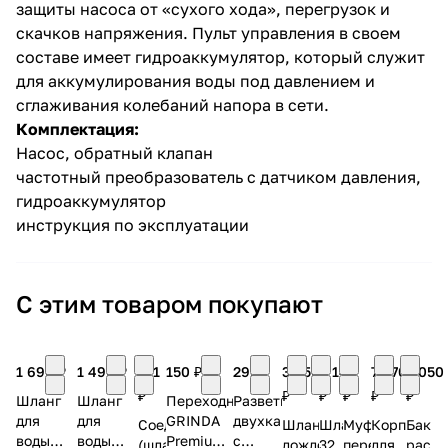
защиты насоса от «сухого хода», перегрузок и
скачков напряжения. Пульт управления в своем
составе имеет гидроаккумулятор, который служит
для аккумулирования воды под давлением и
сглаживания колебаний напора в сети.
Комплектация:
Насос, обратный клапан
частотный преобразователь с датчиком давления,
гидроаккумулятор
инструкция по эксплуатации
С этим товаром покупают
1 690 ₽
1 490 ₽
211
150 ₽
295 ₽
3 050
4 140
67
7 070
2 050
₽
₽
₽
₽
₽
₽
Шланг
Шланг
Переходник
Разветвитель
для
для
GRINDA
двухканальный
Соединитель
Шланг-
Шланг
Муфта
Корпус
Бак
воды
воды
Premium
с
(шланг-
дождеватель
32
переходная
для
расш