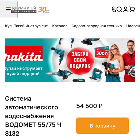
Кум-Тигей Инструмент
Каталог
Садово-огородная техника
Насосн
Для клиентов всех банков
Разбейте
оплату
на части
без переплат
График платежей
Система
54 500 ₽
автоматического
водоснабжения
Сегодня
25
%
ВОДОМЕТ 55/75 Ч
В корзину
8132