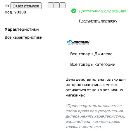
0
Нет отзывов
Добавляйте товары
Достаточно
в 2 магазинах
Код.
90308
в корзину
Рассчитать доставку
Характеристики
Оплачивайте сегодня только
Все характеристики
25
% картой любого банка
Все товары Джилекс
Получайте товар
Все товары категории
выбранный способом
Цена действительна только для
интернет-магазина и может
Оставшиеся
75
% будут
отличаться от цен в розничных
списываться
с вашей карты
магазинах
по
25
%
каждые 2 недели
*Производитель оставляет за
собой право без уведомления
дилера менять характеристики,
внешний вид, комплектацию
товара и место его
Подробнее