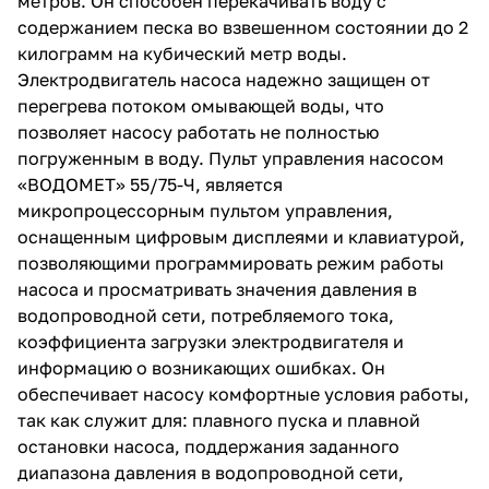
метров. Он способен перекачивать воду с
содержанием песка во взвешенном состоянии до 2
килограмм на кубический метр воды.
Электродвигатель насоса надежно защищен от
перегрева потоком омывающей воды, что
позволяет насосу работать не полностью
погруженным в воду. Пульт управления насосом
раз в 2 недели
«ВОДОМЕТ» 55/75-Ч, является
микропроцессорным пультом управления,
оснащенным цифровым дисплеями и клавиатурой,
позволяющими программировать режим работы
насоса и просматривать значения давления в
водопроводной сети, потребляемого тока,
коэффициента загрузки электродвигателя и
информацию о возникающих ошибках. Он
обеспечивает насосу комфортные условия работы,
так как служит для: плавного пуска и плавной
остановки насоса, поддержания заданного
диапазона давления в водопроводной сети,