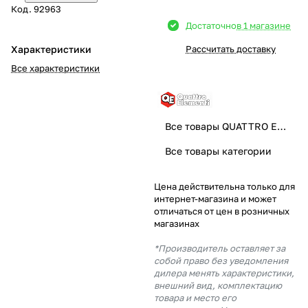
Код.
92963
Добавляйте товары
Достаточно
в 1 магазине
в корзину
Характеристики
Рассчитать доставку
Все характеристики
Оплачивайте сегодня только
25
% картой любого банка
Все товары QUATTRO ELEMENTI
Получайте товар
Все товары категории
выбранный способом
Цена действительна только для
интернет-магазина и может
Оставшиеся
75
% будут
отличаться от цен в розничных
списываться
с вашей карты
магазинах
по
25
%
каждые 2 недели
*Производитель оставляет за
собой право без уведомления
дилера менять характеристики,
внешний вид, комплектацию
товара и место его
Подробнее