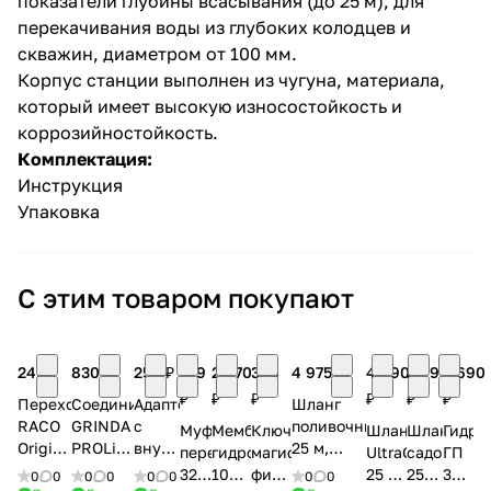
показатели глубины всасывания (до 25 м), для
перекачивания воды из глубоких колодцев и
скважин, диаметром от 100 мм.
Корпус станции выполнен из чугуна, материала,
который имеет высокую износостойкость и
коррозийностойкость.
Комплектация:
раз в 2 недели
Инструкция
Упаковка
С этим товаром покупают
245 ₽
830 ₽
250 ₽
129
2 070
300
4 975 ₽
4 690
2 990
3 690
₽
₽
₽
₽
₽
₽
Переходник
Соединитель
Адаптер
Шланг
RACO
GRINDA
с
поливочный
Муфта
Мембрана
Ключ
Шланг
Шланг
Гидро
Original
PROLine
внутренней
25 м,
переходная
гидроаккумулятора
магистрального
UltraGrip
садовый
ГП
(резьба
BC-34A
резьбой
3/4'',
32х1''
100
фильтра
25 м,
25
35
0
0
0
0
0
0
0
0