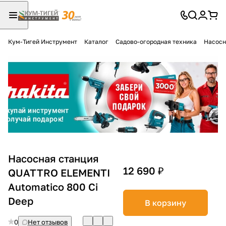
Кум-Тигей Инструмент
Каталог
Садово-огородная техника
Насосн
Для клиентов всех банков
Разбейте
оплату
на части
без переплат
График платежей
Насосная станция
12 690 ₽
QUATTRO ELEMENTI
Automatico 800 Ci
Сегодня
25
%
Deep
В корзину
0
Нет отзывов