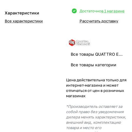
Добавляйте товары
Достаточно
в 1 магазине
Характеристики
в корзину
Все характеристики
Рассчитать доставку
Оплачивайте сегодня только
25
% картой любого банка
Все товары QUATTRO ELEMENTI
Получайте товар
Все товары категории
выбранный способом
Цена действительна только для
интернет-магазина и может
Оставшиеся
75
% будут
отличаться от цен в розничных
списываться
с вашей карты
магазинах
по
25
%
каждые 2 недели
*Производитель оставляет за
собой право без уведомления
дилера менять характеристики,
внешний вид, комплектацию
товара и место его
Подробнее