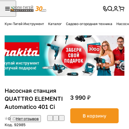
Кум-Тигей Инструмент
Каталог
Садово-огородная техника
Насосн
Для клиентов всех банков
Разбейте
оплату
на части
без переплат
График платежей
Насосная станция
3 990 ₽
QUATTRO ELEMENTI
Automatico 401 Ci
Сегодня
25
%
В корзину
0
Нет отзывов
Код.
92985