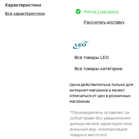
Характеристики
Добавляйте товары
Мало
в 1 магазине
Все характеристики
в корзину
Рассчитать доставку
Оплачивайте сегодня только
25
% картой любого банка
Все товары LEO
Получайте товар
Все товары категории
выбранный способом
Цена действительна только для
интернет-магазина и может
Оставшиеся
75
% будут
отличаться от цен в розничных
списываться
с вашей карты
магазинах
по
25
%
каждые 2 недели
*Производитель оставляет за
собой право без уведомления
дилера менять характеристики,
внешний вид, комплектацию
товара и место его
Подробнее