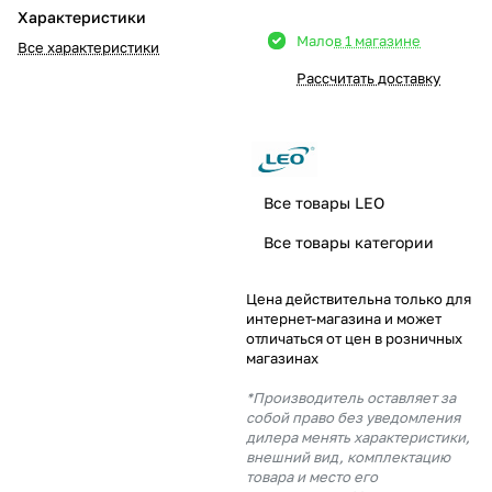
Характеристики
Добавляйте товары
Мало
в 1 магазине
Все характеристики
в корзину
Рассчитать доставку
Оплачивайте сегодня только
25
% картой любого банка
Все товары LEO
Получайте товар
Все товары категории
выбранный способом
Цена действительна только для
интернет-магазина и может
Оставшиеся
75
% будут
отличаться от цен в розничных
списываться
с вашей карты
магазинах
по
25
%
каждые 2 недели
*Производитель оставляет за
собой право без уведомления
дилера менять характеристики,
внешний вид, комплектацию
товара и место его
Подробнее