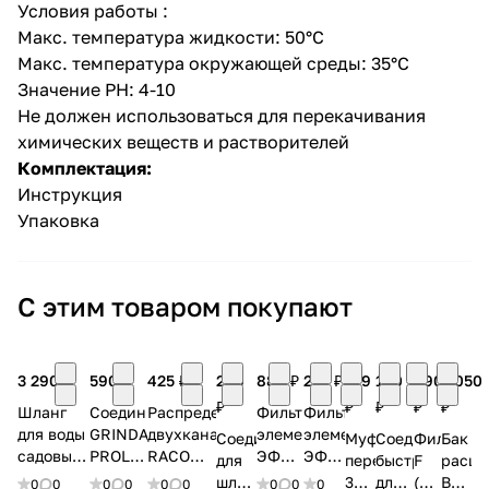
Условия работы :
Макс. температура жидкости: 50°С
Макс. температура окружающей среды: 35°С
Значение РН: 4-10
Не должен использоваться для перекачивания
химических веществ и растворителей
Комплектация:
Инструкция
Упаковка
С этим товаром покупают
3 290 ₽
590 ₽
425 ₽
200
880 ₽
210 ₽
129
100
690
2 050
₽
₽
₽
₽
₽
Шланг
Соединитель
Распределитель
Фильтрующий
Фильтрующий
для воды
GRINDA
двухканальный
элемент
элемент
Соединитель
Муфта
Соединитель
Фильтр
Бак
садовый
PROLine
RACO
ЭФН
ЭФГ
для
переходная
быстросъемны
F
расши
50 м,
BC-12A,
Original
112/250-
60/250-
шланга
32х1''
для
(для
В
0
0
0
0
0
0
0
0
0