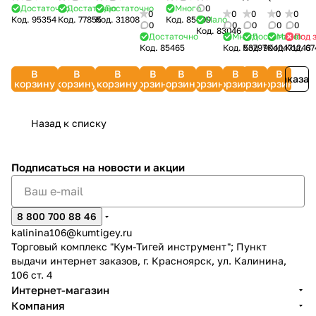
3/4''
1/2'',
(резьба
10мкм
20мкм
Достаточно
Достаточно
Достаточно
Много
0
1/2''
П
шланга
Jet
10
0
0
0
0
0
Код.
95354
Код.
77855
Код.
31808
Код.
85409
Мало
(ПВХ,
латунный,
внешняя-
10 ББ
ДЖИЛЕКС
(латунный)
ДЖИЛЕКС
3/4
F,
ДЖИЛ
0
0
0
0
0
Код.
83046
армированный)
с
наконечник)
ДЖИЛЕКС
1335
Достаточно
Много
Достаточно
Мало
Под 
PALISAD
9135
ВИХРЬ
HWF)
7810
Код.
85465
Код.
Код.
53797
90404
Код.
Код.
71243
67
QUATTRO
автостопом
3/4''
1336
65708
AL-
ELEMENTI
8-
4250-
KO
В
В
В
В
В
В
В
В
В
Acquamarina
426129_z02
55255С
Заказат
112549
корзину
корзину
корзину
корзину
корзину
корзину
корзину
корзину
корзину
246-821
Назад к списку
Подписаться
на новости и акции
8 800 700 88 46
kalinina106@kumtigey.ru
Торговый комплекс "Кум-Тигей инструмент"; Пункт
выдачи интернет заказов, г. Красноярск, ул. Калинина,
106 ст. 4
Интернет-магазин
Компания