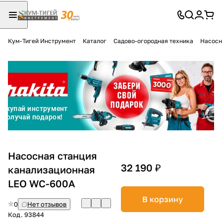
Кум-Тигей Инструмент
Каталог
Садово-огородная техника
Насосн
Для клиентов всех банков
Разбейте
оплату
на части
без переплат
График платежей
Насосная станция
32 190 ₽
канализационная
LEO WC-600A
Сегодня
25
%
В корзину
0
Нет отзывов
Код.
93844