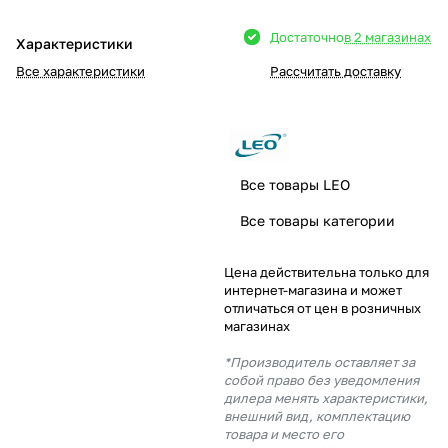
Добавляйте товары
Достаточно
в 2 магазинах
Характеристики
в корзину
Все характеристики
Рассчитать доставку
Оплачивайте сегодня только
25
% картой любого банка
Все товары LEO
Получайте товар
Все товары категории
выбранный способом
Цена действительна только для
интернет-магазина и может
Оставшиеся
75
% будут
отличаться от цен в розничных
списываться
с вашей карты
магазинах
по
25
%
каждые 2 недели
*Производитель оставляет за
собой право без уведомления
дилера менять характеристики,
внешний вид, комплектацию
товара и место его
Подробнее