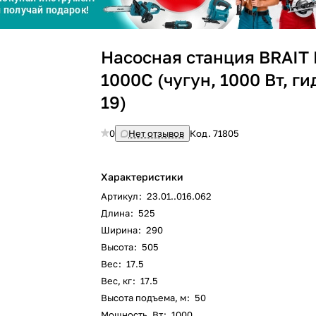
График платежей
Насосная станция BRAIT
Сегодня
25
%
1000C (чугун, 1000 Вт, г
19)
0
Нет отзывов
Код.
71805
Добавляйте товары
в корзину
Характеристики
Артикул
:
23.01..016.062
Оплачивайте сегодня только
Длина
:
525
25
% картой любого банка
Ширина
:
290
Высота
:
505
Вес
:
17.5
Получайте товар
выбранный способом
Вес, кг
:
17.5
Высота подъема, м
:
50
Мощность, Вт
:
1000