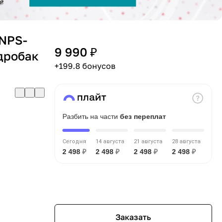
 NPS-
9 990 ₽
идробак
+199.8 бонусов
Разбить на части
без переплат
Сегодня
14 августа
21 августа
28 августа
2 498
₽
2 498
₽
2 498
₽
2 498
₽
Заказать