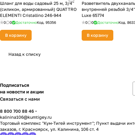
Шланг для воды садовый 25 м, 3/4''
Разветвитель двухканал
(силикон, армированный) QUATTRO
внутренней резьбой 3/4''
ELEMENTI Cristallino 246-944
Luxe 65774
0
0
Достаточно
Код.
95356
0
0
Достаточно
Код.
863
В корзину
В корзину
Назад к списку
Подписаться
на новости и акции
Связаться с нами
8 800 700 88 46
kalinina106@kumtigey.ru
Торговый комплекс "Кум-Тигей инструмент"; Пункт выдачи ин
заказов, г. Красноярск, ул. Калинина, 106 ст. 4