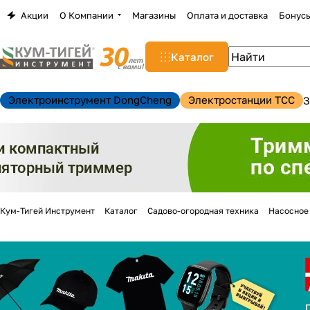
Акции
О Компании
Магазины
Оплата и доставка
Бонус
Каталог
Электроинструмент DongCheng
Электростанции TCC
З
Кум-Тигей Инструмент
Каталог
Садово-огородная техника
Насосное
н