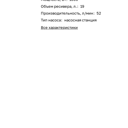
Оставшиеся
75
% будут
списываться
Объем ресивера, л.
:
19
с вашей карты
по
25
%
каждые 2 недели
Производительность, л/мин
:
52
Тип насоса
:
насосная станция
Все характеристики
Подробнее
об оплате Плайтом
25
раз в 2
Остались вопросы?
недели
8 800 302-02-51
plait.ru