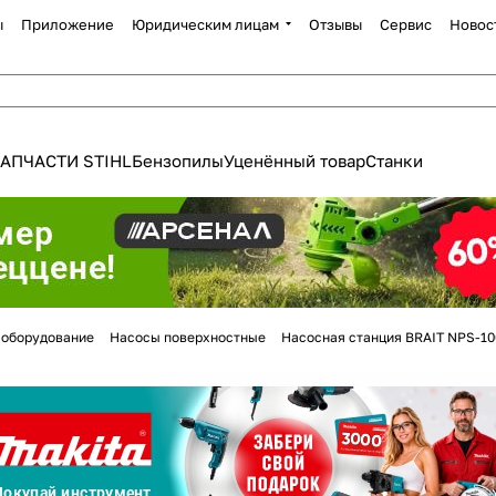
ы
Приложение
Юридическим лицам
Отзывы
Сервис
Новос
АПЧАСТИ STIHL
Бензопилы
Уценённый товар
Станки
Для клиентов всех банков
 оборудование
Насосы поверхностные
Насосная станция BRAIT NPS-100
Разбейте
оплату
а части
без переплат