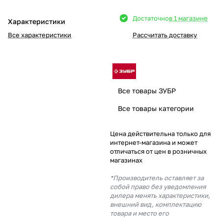
Добавляйте товары
Достаточно
в 1 магазине
Характеристики
в корзину
Все характеристики
Рассчитать доставку
Оплачивайте сегодня только
25
% картой любого банка
Все товары ЗУБР
Получайте товар
Все товары категории
выбранный способом
Цена действительна только для
интернет-магазина и может
Оставшиеся
75
% будут
отличаться от цен в розничных
списываться
с вашей карты
магазинах
по
25
%
каждые 2 недели
*Производитель оставляет за
собой право без уведомления
дилера менять характеристики,
внешний вид, комплектацию
товара и место его
Подробнее