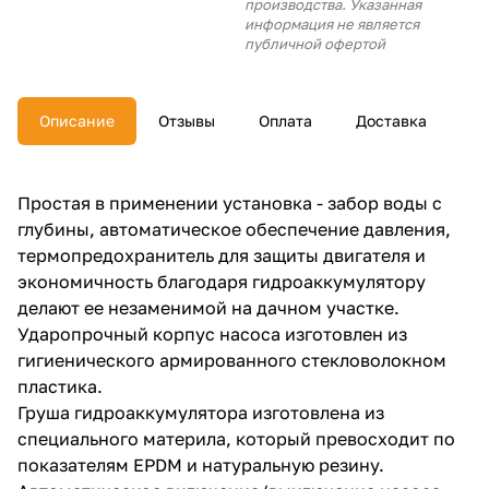
производства. Указанная
об оплате Плайтом
информация не является
публичной офертой
Описание
Отзывы
Оплата
Доставка
Остались вопросы?
25
8 800 302-02-51
plait.ru
раз в 2
Простая в применении установка - забор воды с
недели
глубины, автоматическое обеспечение давления,
термопредохранитель для защиты двигателя и
экономичность благодаря гидроаккумулятору
делают ее незаменимой на дачном участке.
Ударопрочный корпус насоса изготовлен из
гигиенического армированного стекловолокном
пластика.
Груша гидроаккумулятора изготовлена из
специального материла, который превосходит по
показателям EPDM и натуральную резину.