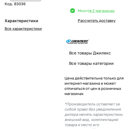
Код.
83036
Добавляйте товары
Много
в 2 магазинах
в корзину
Характеристики
Рассчитать доставку
Все характеристики
Оплачивайте сегодня только
25
% картой любого банка
Все товары Джилекс
Получайте товар
Все товары категории
выбранный способом
Цена действительна только для
интернет-магазина и может
Оставшиеся
75
% будут
отличаться от цен в розничных
списываться
с вашей карты
магазинах
по
25
%
каждые 2 недели
*Производитель оставляет за
собой право без уведомления
дилера менять характеристики,
внешний вид, комплектацию
товара и место его
Подробнее