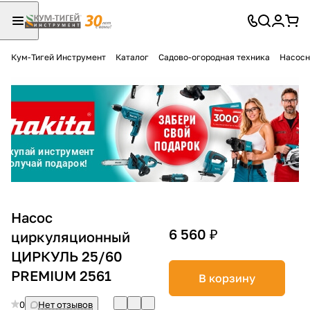
Кум-Тигей Инструмент
Каталог
Садово-огородная техника
Насосн
Для клиентов всех банков
Разбейте
оплату
на части
без переплат
График платежей
Насос
6 560 ₽
циркуляционный
ЦИРКУЛЬ 25/60
Сегодня
25
%
PREMIUM 2561
В корзину
0
Нет отзывов