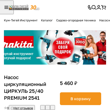
Кум-Тигей Инструмент
Каталог
Садово-огородная техника
Насосн
Для клиентов всех банков
Разбейте
оплату
на части
без переплат
График платежей
Насос
5 460 ₽
циркуляционный
ЦИРКУЛЬ 25/40
Сегодня
25
%
PREMIUM 2541
В корзину
0
Нет отзывов