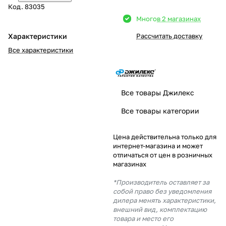
Код.
83035
Добавляйте товары
Много
в 2 магазинах
в корзину
Характеристики
Рассчитать доставку
Все характеристики
Оплачивайте сегодня только
25
% картой любого банка
Все товары Джилекс
Получайте товар
Все товары категории
выбранный способом
Цена действительна только для
интернет-магазина и может
Оставшиеся
75
% будут
отличаться от цен в розничных
списываться
с вашей карты
магазинах
по
25
%
каждые 2 недели
*Производитель оставляет за
собой право без уведомления
дилера менять характеристики,
внешний вид, комплектацию
товара и место его
Подробнее