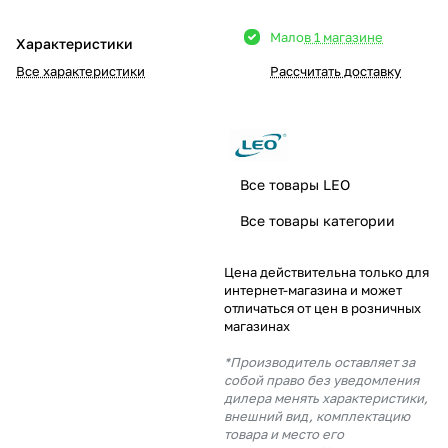
Добавляйте товары
Мало
в 1 магазине
Характеристики
в корзину
Все характеристики
Рассчитать доставку
Оплачивайте сегодня только
25
% картой любого банка
Все товары LEO
Получайте товар
Все товары категории
выбранный способом
Цена действительна только для
интернет-магазина и может
Оставшиеся
75
% будут
отличаться от цен в розничных
списываться
с вашей карты
магазинах
по
25
%
каждые 2 недели
*Производитель оставляет за
собой право без уведомления
дилера менять характеристики,
внешний вид, комплектацию
товара и место его
Подробнее