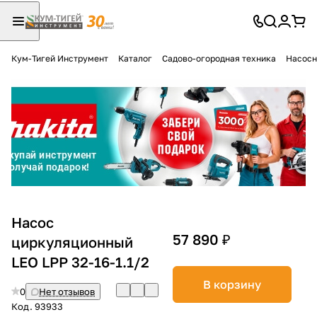
Кум-Тигей Инструмент
Каталог
Садово-огородная техника
Насосн
Для клиентов всех банков
Разбейте
оплату
на части
без переплат
График платежей
Насос
57 890 ₽
циркуляционный
LEO LPP 32-16-1.1/2
Сегодня
25
%
В корзину
0
Нет отзывов
Код.
93933