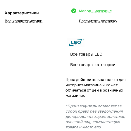
Добавляйте товары
Мало
в 1 магазине
Характеристики
в корзину
Все характеристики
Рассчитать доставку
Оплачивайте сегодня только
25
% картой любого банка
Все товары LEO
Получайте товар
Все товары категории
выбранный способом
Цена действительна только для
интернет-магазина и может
Оставшиеся
75
% будут
отличаться от цен в розничных
списываться
с вашей карты
магазинах
по
25
%
каждые 2 недели
*Производитель оставляет за
собой право без уведомления
дилера менять характеристики,
внешний вид, комплектацию
товара и место его
Подробнее