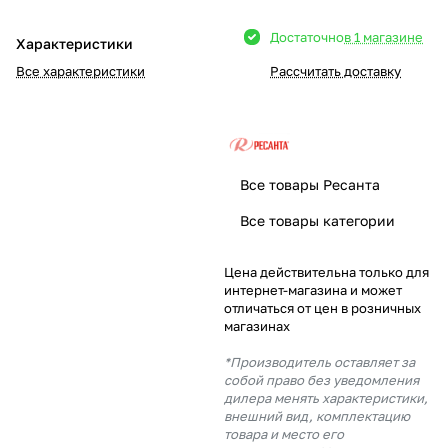
Добавляйте товары
Достаточно
в 1 магазине
Характеристики
в корзину
Все характеристики
Рассчитать доставку
Оплачивайте сегодня только
25
% картой любого банка
Все товары Ресанта
Получайте товар
Все товары категории
выбранный способом
Цена действительна только для
интернет-магазина и может
Оставшиеся
75
% будут
отличаться от цен в розничных
списываться
с вашей карты
магазинах
по
25
%
каждые 2 недели
*Производитель оставляет за
собой право без уведомления
дилера менять характеристики,
внешний вид, комплектацию
товара и место его
Подробнее