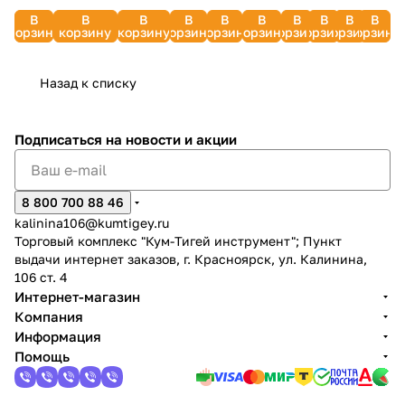
2119
фитингами)
Comfort
3134
В
В
В
В
В
В
В
В
В
В
DAEWOO
QUATTRO
40303-
DAEWO
корзину
корзину
корзину
корзину
корзину
корзину
корзину
корзину
корзину
корзину
ELEMENTI
3/4-
244-889
50_z01
Назад к списку
Подписаться
на новости и акции
8 800 700 88 46
kalinina106@kumtigey.ru
Торговый комплекс "Кум-Тигей инструмент"; Пункт
выдачи интернет заказов, г. Красноярск, ул. Калинина,
106 ст. 4
Интернет-магазин
Компания
Информация
Помощь