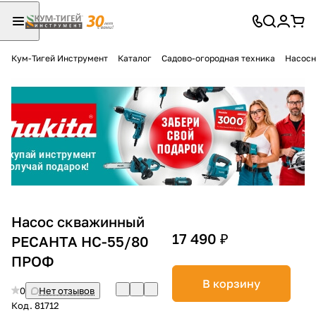
Кум-Тигей Инструмент
Каталог
Садово-огородная техника
Насосн
Для клиентов всех банков
Разбейте
оплату
на части
без переплат
График платежей
Насос скважинный
17 490 ₽
РЕСАНТА НС-55/80
ПРОФ
Сегодня
25
%
В корзину
0
Нет отзывов
Код.
81712