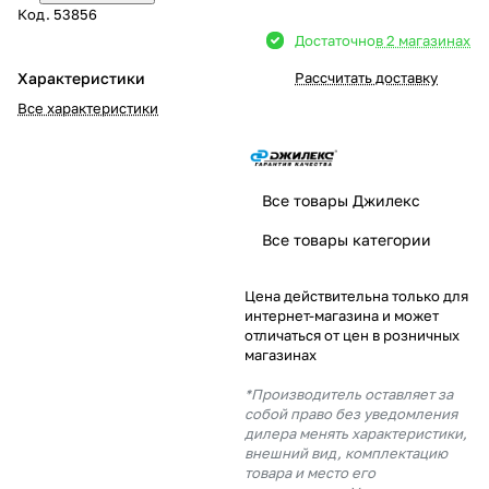
Код.
53856
Добавляйте товары
Достаточно
в 2 магазинах
в корзину
Характеристики
Рассчитать доставку
Все характеристики
Оплачивайте сегодня только
25
% картой любого банка
Все товары Джилекс
Получайте товар
Все товары категории
выбранный способом
Цена действительна только для
интернет-магазина и может
Оставшиеся
75
% будут
отличаться от цен в розничных
списываться
с вашей карты
магазинах
по
25
%
каждые 2 недели
*Производитель оставляет за
собой право без уведомления
дилера менять характеристики,
внешний вид, комплектацию
товара и место его
Подробнее