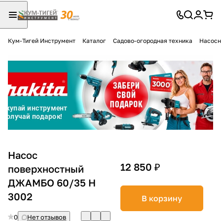
Кум-Тигей Инструмент
Каталог
Садово-огородная техника
Насосн
Для клиентов всех банков
Разбейте
оплату
на части
без переплат
График платежей
Насос
12 850 ₽
поверхностный
ДЖАМБО 60/35 Н
Сегодня
25
%
3002
В корзину
0
Нет отзывов