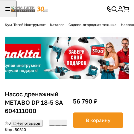
Кум-Тигей Инструмент
Каталог
Садово-огородная техника
Насосн
Для клиентов всех банков
Разбейте
оплату
на части
без переплат
График платежей
Насос дренажный
56 790 ₽
METABO DP 18-5 SA
604111000
Сегодня
25
%
В корзину
0
Нет отзывов
Код.
80310