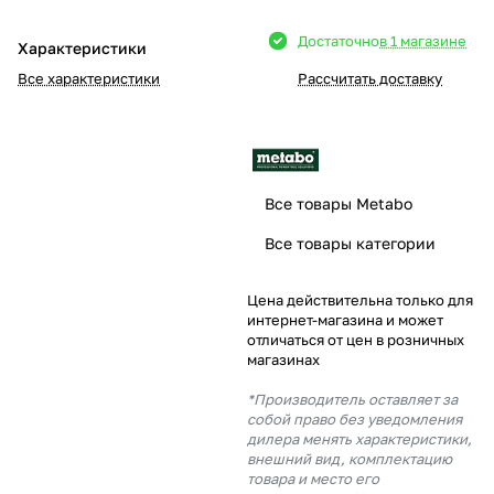
Добавляйте товары
Достаточно
в 1 магазине
Характеристики
в корзину
Все характеристики
Рассчитать доставку
Оплачивайте сегодня только
25
% картой любого банка
Все товары Metabo
Получайте товар
Все товары категории
выбранный способом
Цена действительна только для
интернет-магазина и может
Оставшиеся
75
% будут
отличаться от цен в розничных
списываться
с вашей карты
магазинах
по
25
%
каждые 2 недели
*Производитель оставляет за
собой право без уведомления
дилера менять характеристики,
внешний вид, комплектацию
товара и место его
Подробнее