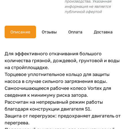
производства. Указанная
об оплате Плайтом
информация не является
публичной офертой
Описание
Отзывы
Оплата
Доставка
Остались вопросы?
25
8 800 302-02-51
plait.ru
раз в 2
Для эффективного откачивания большого
недели
количества грязной, дождевой, грунтовой и воды
на стройплощадке.
Торцевое уплотнительное кольцо для защиты
насоса в случае сильного загрязнения воды.
Самоочишающееся рабочее колесо Vortex для
сведения к минимуму риска затора.
Рассчитан на непрерывный режим работы
благодаря конструкции двигателя S1.
Защита от перегрузок: предохраняет двигатель от
перегрева.