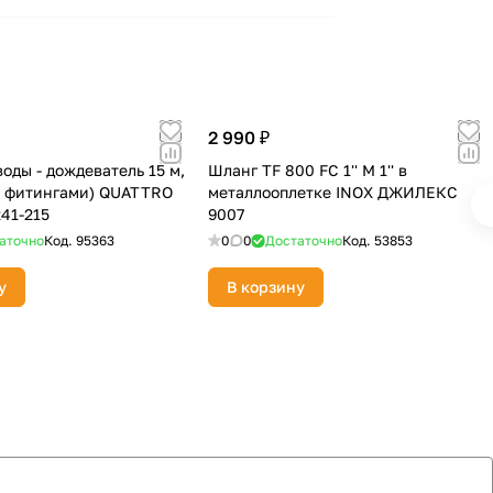
2 990 ₽
оды - дождеватель 15 м,
Шланг TF 800 FC 1'' M 1'' в
 с фитингами) QUATTRO
металлооплетке INOX ДЖИЛЕКС
41-215
9007
аточно
Код.
95363
0
0
Достаточно
Код.
53853
у
В корзину