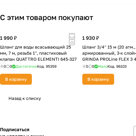
С этим товаром покупают
1 990 ₽
1 930 ₽
Шланг для воды всасывающий 25
Шланг 3/4'' 15 м (20 атм.,
мм, 7 м, резьба 1'', пластиковый
армированный, 3-х слой
клапан QUATTRO ELEMENTI 645-327
GRINDA PROLine FLEX 3 
15
0
0
Достаточно
Код.
95359
0
0
Мало
Код.
96103
В корзину
В корзину
Назад к списку
Подписаться