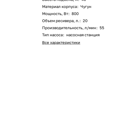
Материал корпуса
:
Чугун
Оставшиеся
75
% будут
списываться
Мощность, Вт
:
800
с вашей карты
по
25
%
каждые 2 недели
Объем ресивера, л.
:
20
Производительность, л/мин
:
55
Тип насоса
:
насосная станция
Все характеристики
Подробнее
об оплате Плайтом
25
раз в 2
Остались вопросы?
недели
8 800 302-02-51
plait.ru