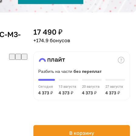
17 490 ₽
С-М3-
+174.9 бонусов
Разбить на части
без переплат
Сегодня
13 августа
20 августа
27 августа
4 373
₽
4 373
₽
4 373
₽
4 373
₽
В корзину