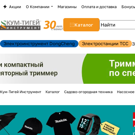
Акции
О Компании
Магазины
Оплата и доставка
Бонус
Каталог
Электроинструмент DongCheng
Электростанции TCC
З
Кум-Тигей Инструмент
Каталог
Садово-огородная техника
Насосное
н