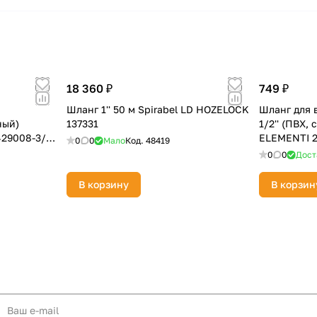
18 360 ₽
749 ₽
Шланг 1'' 50 м Spirabel LD HOZELOCK
Шланг для в
ный)
137331
1/2'' (ПВХ,
429008-3/4-
ELEMENTI 2
0
0
Мало
Код.
48419
0
0
Дост
В корзину
В корзин