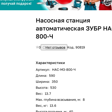
График платежей
Насосная станция
Сегодня
25
%
автоматическая ЗУБР НА
800-Ч
0
Нет отзывов
Код.
90819
Добавляйте товары
в корзину
Характеристики
Артикул
:
НАС-М3-800-Ч
Оплачивайте сегодня только
Длина
:
590
25
% картой любого банка
Ширина
:
350
Высота
:
530
Вес
:
13.7
Получайте товар
выбранный способом
Max. глубина всасывания, м
:
8
Вес, кг
:
13.6
Высота подъема, м
:
40