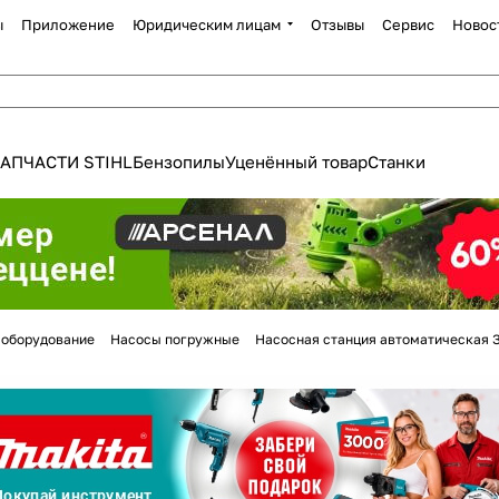
ы
Приложение
Юридическим лицам
Отзывы
Сервис
Новос
АПЧАСТИ STIHL
Бензопилы
Уценённый товар
Станки
Для клиентов всех банков
 оборудование
Насосы погружные
Насосная станция автоматическая 
Разбейте
оплату
а части
без переплат