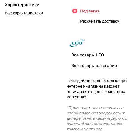
Характеристики
Добавляйте товары
Под заказ
Все характеристики
в корзину
Рассчитать доставку
Оплачивайте сегодня только
25
% картой любого банка
Все товары LEO
Получайте товар
Все товары категории
выбранный способом
Цена действительна только для
интернет-магазина и может
Оставшиеся
75
% будут
отличаться от цен в розничных
списываться
с вашей карты
магазинах
по
25
%
каждые 2 недели
*Производитель оставляет за
собой право без уведомления
дилера менять характеристики,
внешний вид, комплектацию
товара и место его
Подробнее