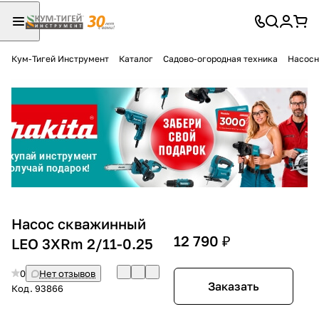
Кум-Тигей Инструмент
Каталог
Садово-огородная техника
Насосн
Для клиентов всех банков
Разбейте
оплату
на части
без переплат
График платежей
Насос скважинный
12 790 ₽
LEO 3XRm 2/11-0.25
Сегодня
0
Нет отзывов
25
%
Заказать
Код.
93866