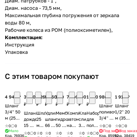
Диам. патрубков - 1",
Диам. насоса - 73,5 мм,
Максимальная глубина погружения от зеркала
воды 80 м,
Рабочие колеса из POM (полиоксиметилен),
Комплектация:
Инструкция
раз в 2 недели
Упаковка
С этим товаром покупают
4 940 ₽
3 050
3 260
5 960
990
7 000
790
1 660
980 ₽
1 910 ₽
₽
₽
₽
₽
₽
₽
₽
Шланг
Шланг
Шланг
3/4'' 50
поливочный
1/2'' 20
Шланг-
Шланг
Удлинитель
Мембрана
Комплект
Клапан
Набор
м (25
3/4'' 15
м (35
дождеватель
25
шланга
гидроаккумулятора
автоматики
сливной
для
атм.,
м
атм.,
15 м
мм
66 х
50 л
на
32
полива
0
0
0
0
0
0
армированный,
(армированный,
армирова
Мало
Под заказ
Под зака
Arroseur
х 15
66
ДЖИЛЕКС
баке
мм
с
0
0
0
0
0
0
0
0
0
Код.
76936
Код.
85952
Код.
38419
3-х
ПВХ)
4-х