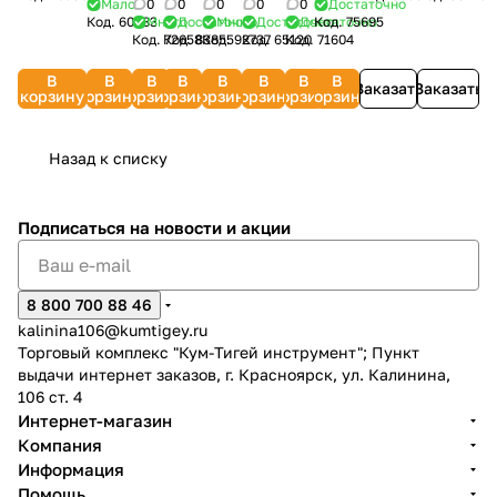
Tricoflex
м
мм
8902
КРАБ-
ДЖИЛЕКС
растягивающимся
Мало
0
0
0
0
0
Достаточно
слойный)
Дачник
слойный)
Код.
60883
Много
Достаточно
Много
Достаточно
Достаточно
Код.
75695
HOZELOCK
"УЖ"
"Удав"
Т 18
9086
шлангом
Код.
Код.
72658
83855
Код.
92737
Код.
65120
Код.
71604
GRINDA
СИБРТЕХ
RACO
068777
ДЖИЛЕКС
ДЖИЛЕКС
ДЖИЛЕКС
30 м
Comfort
673556
Expert
9810
9117
9090
ВИХРЬ
В
В
В
В
В
В
В
В
8-
40302-
Заказать
Заказать
корзину
корзину
корзину
корзину
корзину
корзину
корзину
корзину
429003-
1/2-20
3/4-50_z
Назад к списку
Подписаться
на новости и акции
8 800 700 88 46
kalinina106@kumtigey.ru
Торговый комплекс "Кум-Тигей инструмент"; Пункт
выдачи интернет заказов, г. Красноярск, ул. Калинина,
106 ст. 4
Интернет-магазин
Компания
Информация
Помощь