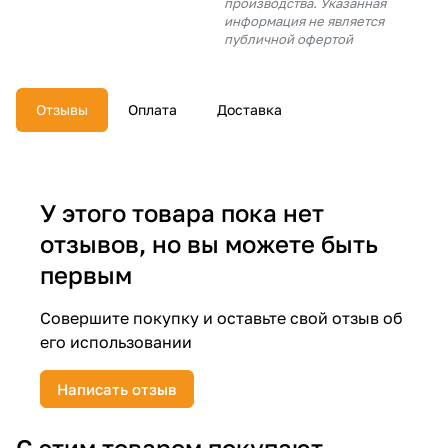
производства. Указанная
об оплате Плайтом
информация не является
публичной офертой
Отзывы
Оплата
Доставка
Остались вопросы?
25
8 800 302-02-51
plait.ru
раз в 2
недели
У этого товара пока нет
отзывов, но вы можете быть
первым
Совершите покупку и оставьте свой отзыв об
его использовании
Написать отзыв
С этим товаром покупают