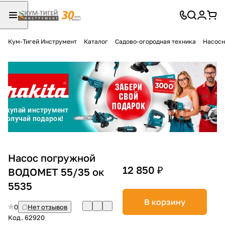
Кум-Тигей Инструмент
Каталог
Садово-огородная техника
Насосн
Для клиентов всех банков
Разбейте
оплату
на части
без переплат
График платежей
Насос погружной
12 850 ₽
ВОДОМЕТ 55/35 ок
5535
Сегодня
25
%
В корзину
0
Нет отзывов
Код.
62920