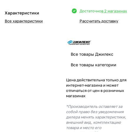
Добавляйте товары
Достаточно
в 2 магазинах
Характеристики
в корзину
Все характеристики
Рассчитать доставку
Оплачивайте сегодня только
25
% картой любого банка
Все товары Джилекс
Получайте товар
Все товары категории
выбранный способом
Цена действительна только для
интернет-магазина и может
Оставшиеся
75
% будут
отличаться от цен в розничных
списываться
с вашей карты
магазинах
по
25
%
каждые 2 недели
*Производитель оставляет за
собой право без уведомления
дилера менять характеристики,
внешний вид, комплектацию
товара и место его
Подробнее