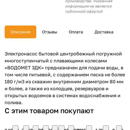
производства. Указанная
об оплате Плайтом
информация не является
публичной офертой
Описание
Отзывы
Оплата
Доставка
Остались вопросы?
25
8 800 302-02-51
plait.ru
раз в 2
Электронасос бытовой центробежный погружной
недели
многоступенчатый с плавающими колесами
«ВОДОМЕТ 3ДК» предназначен для подачи воды, в
том числе питьевой, с содержанием песка не более
180 г/м3 из скважин внутренним диаметром 80 мм
и более, а также из колодцев, резервуаров и
открытых водоемов в системах водоснабжения и
полива.
С этим товаром покупают