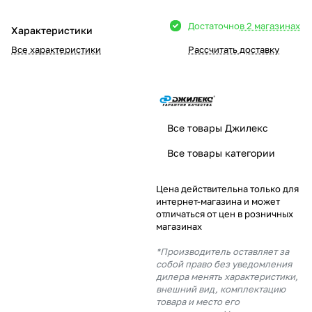
Добавляйте товары
Достаточно
в 2 магазинах
Характеристики
в корзину
Все характеристики
Рассчитать доставку
Оплачивайте сегодня только
25
% картой любого банка
Все товары Джилекс
Получайте товар
Все товары категории
выбранный способом
Цена действительна только для
интернет-магазина и может
Оставшиеся
75
% будут
отличаться от цен в розничных
списываться
с вашей карты
магазинах
по
25
%
каждые 2 недели
*Производитель оставляет за
собой право без уведомления
дилера менять характеристики,
внешний вид, комплектацию
товара и место его
Подробнее