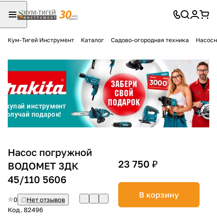
Кум-Тигей Инструмент
Каталог
Садово-огородная техника
Насосн
Для клиентов всех банков
Разбейте
оплату
на части
без переплат
График платежей
Насос погружной
23 750 ₽
ВОДОМЕТ 3ДК
45/110 5606
Сегодня
25
%
В корзину
0
Нет отзывов
Код.
82496