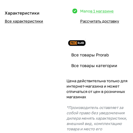
Добавляйте товары
Мало
в 1 магазине
Характеристики
в корзину
Все характеристики
Рассчитать доставку
Оплачивайте сегодня только
25
% картой любого банка
Все товары Prorab
Получайте товар
Все товары категории
выбранный способом
Цена действительна только для
интернет-магазина и может
Оставшиеся
75
% будут
отличаться от цен в розничных
списываться
с вашей карты
магазинах
по
25
%
каждые 2 недели
*Производитель оставляет за
собой право без уведомления
дилера менять характеристики,
внешний вид, комплектацию
товара и место его
Подробнее