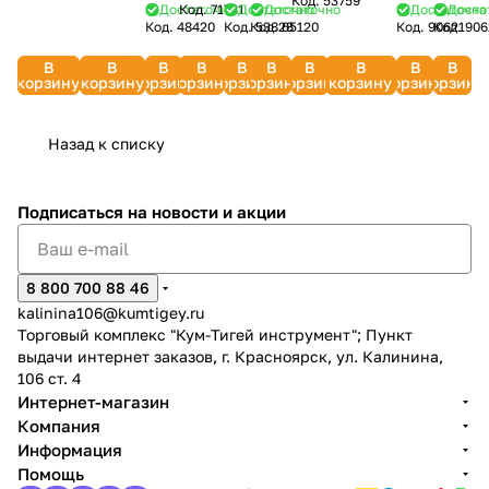
Код.
53759
слойный)
слойный)
ДЖИЛЕКС
премиум,
Достаточно
Код.
71781
Достаточно
Достаточно
Достаточно
Доста
LD
+
Т 18
(13
мм)
Код.
48420
Код.
Код.
53828
65120
Код.
90621
Код.
906
RACO
GRINDA
9940
пищевой,четырехсл.,
HOZELOCK
коннекторы
ДЖИЛЕКС
мм)
DWH
Expert
Classic
арм.
137357
HOZELOCK
9090
DWH
8114
В
В
В
В
В
В
В
В
В
В
40302-
8-
ВИХРЬ
171207
8117
DAEW
корзину
корзину
корзину
корзину
корзину
корзину
корзину
корзину
корзину
корзину
3/4-
429001-
(синий)
DAEWOO
50_z01
3/4-
25_z02
Назад к списку
раз в 2 недели
Подписаться
на новости и акции
8 800 700 88 46
kalinina106@kumtigey.ru
Торговый комплекс "Кум-Тигей инструмент"; Пункт
выдачи интернет заказов, г. Красноярск, ул. Калинина,
106 ст. 4
Интернет-магазин
Компания
Информация
Помощь