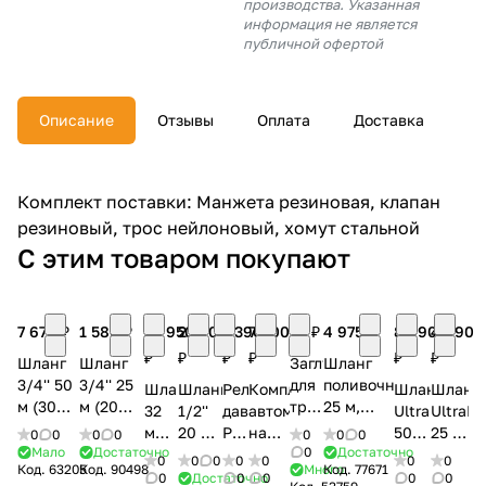
производства. Указанная
об оплате Плайтом
информация не является
публичной офертой
Описание
Отзывы
Оплата
Доставка
Остались вопросы?
25
8 800 302-02-51
plait.ru
раз в 2
Комплект поставки: Манжета резиновая, клапан
недели
резиновый, трос нейлоновый, хомут стальной
С этим товаром покупают
7 670 ₽
1 580 ₽
22 950
2 970
1 390
7 000
16 ₽
4 975 ₽
8 990
4 990
₽
₽
₽
₽
₽
₽
Шланг
Шланг
Заглушка
Шланг
3/4'' 50
3/4'' 25
для
поливочный
Шланг
Шланг
Реле
Комплект
Шланг
Шланг
м (30
м (20
трубы
25 м,
32
1/2''
давления
автоматики
UltraFlex
UltraFl
атм.,
атм.,
ПНД
3/4'',
мм
20 м
РДМ-5
на
50
25 м,
0
0
0
0
0
0
0
армированный,
армированный,
40
ПВХ,
Мало
Достаточно
0
Достаточно
50 м
Tricoflex
ДЖИЛЕКС
баке
м,
1/2''
0
0
0
0
0
0
0
Код.
63205
Код.
90498
Много
Код.
77671
4-х
3-х
мм
усиленный
Spirabel
Maxi
9002
КРАБ-
1/2''
(13
0
Достаточно
0
0
0
0