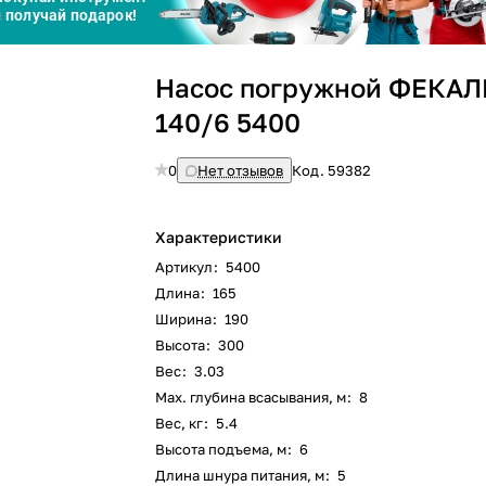
График платежей
Насос погружной ФЕКА
Сегодня
25
%
140/6 5400
0
Нет отзывов
Код.
59382
Характеристики
Добавляйте товары
в корзину
Артикул
:
5400
Длина
:
165
Ширина
:
190
Оплачивайте сегодня только
Высота
:
300
25
% картой любого банка
Вес
:
3.03
Max. глубина всасывания, м
:
8
Вес, кг
:
5.4
Получайте товар
выбранный способом
Высота подъема, м
:
6
Длина шнура питания, м
:
5