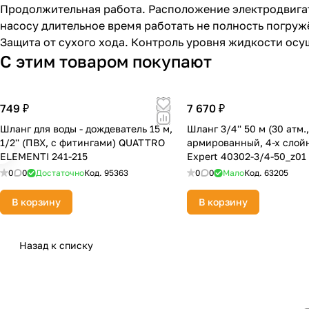
Продолжительная работа. Расположение электродвигат
насосу длительное время работать не полность погруж
Защита от сухого хода. Контроль уровня жидкости ос
С этим товаром покупают
749 ₽
7 670 ₽
Шланг для воды - дождеватель 15 м,
Шланг 3/4'' 50 м (30 атм.
1/2'' (ПВХ, с фитингами) QUATTRO
армированный, 4-х слой
ELEMENTI 241-215
Expert 40302-3/4-50_z01
0
0
Достаточно
Код.
95363
0
0
Мало
Код.
63205
В корзину
В корзину
Назад к списку