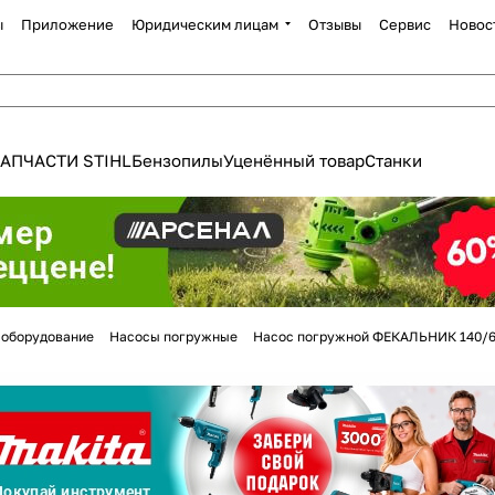
ы
Приложение
Юридическим лицам
Отзывы
Сервис
Новос
АПЧАСТИ STIHL
Бензопилы
Уценённый товар
Станки
Для клиентов всех банков
 оборудование
Насосы погружные
Насос погружной ФЕКАЛЬНИК 140/6
Разбейте
оплату
а части
без переплат