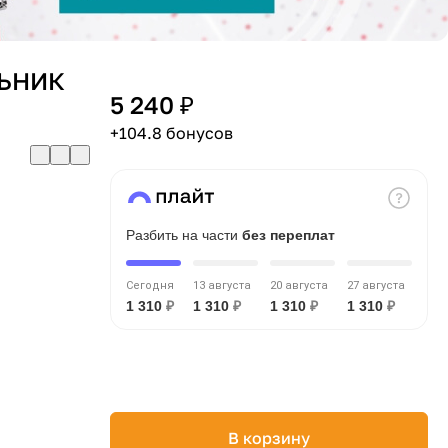
ЛЬНИК
5 240 ₽
+104.8 бонусов
Разбить на части
без переплат
Сегодня
13 августа
20 августа
27 августа
1 310
₽
1 310
₽
1 310
₽
1 310
₽
В корзину