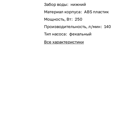
Забор воды
:
нижний
Оставшиеся
75
% будут
списываться
Материал корпуса
:
ABS пластик
с вашей карты
по
25
%
каждые 2 недели
Мощность, Вт
:
250
Производительность, л/мин
:
140
Тип насоса
:
фекальный
Все характеристики
Подробнее
об оплате Плайтом
25
раз в 2
Остались вопросы?
недели
8 800 302-02-51
plait.ru