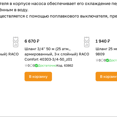
еля в корпусе насоса обеспечивает его охлаждение пе
ённым в воду.
уществляется с помощью поплавкового выключателя, пр
6 670 ₽
1 940 ₽
,
Шланг 3/4'' 50 м (25 атм.,
Шланг 25 м
ный) RACO
армированный, 3-х слойный) RACO
9809
Comfort 40303-3/4-50_z01
0
0
Дост
0
0
Достаточно
Код.
63862
В корзину
В корзин