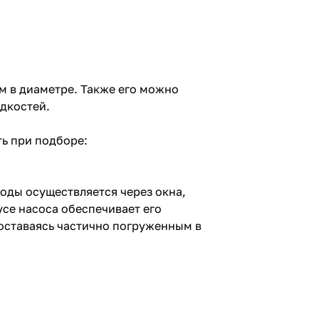
м в диаметре. Также его можно
идкостей.
ь при подборе:
ды осуществляется через окна,
се насоса обеспечивает его
оставаясь частично погруженным в