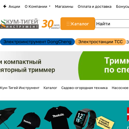
Акции
О Компании
Магазины
Оплата и доставка
Бонус
Каталог
Электроинструмент DongCheng
Электростанции TCC
З
Кум-Тигей Инструмент
Каталог
Садово-огородная техника
Насосное
н