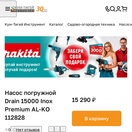
Кум-Тигей Инструмент
Каталог
Садово-огородная техника
Насосн
Для клиентов всех банков
Разбейте
оплату
на части
без переплат
График платежей
Насос погружной
15 290 ₽
Drain 15000 Inox
Premium AL-KO
Сегодня
25
%
112828
В корзину
0
Нет отзывов