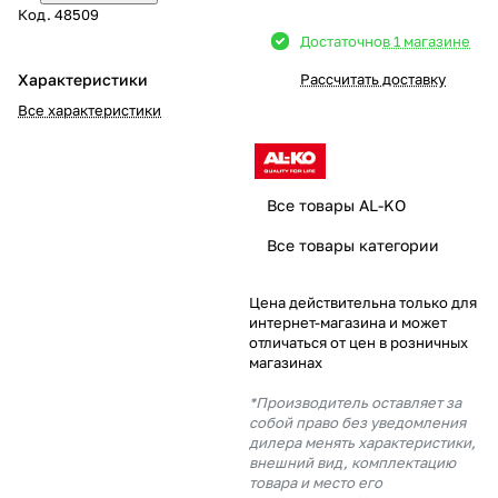
Код.
48509
Добавляйте товары
Достаточно
в 1 магазине
в корзину
Характеристики
Рассчитать доставку
Все характеристики
Оплачивайте сегодня только
25
% картой любого банка
Все товары AL-KO
Получайте товар
Все товары категории
выбранный способом
Цена действительна только для
интернет-магазина и может
Оставшиеся
75
% будут
отличаться от цен в розничных
списываться
с вашей карты
магазинах
по
25
%
каждые 2 недели
*Производитель оставляет за
собой право без уведомления
дилера менять характеристики,
внешний вид, комплектацию
товара и место его
Подробнее