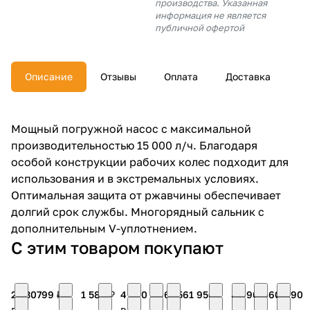
производства. Указанная
об оплате Плайтом
информация не является
публичной офертой
Описание
Отзывы
Оплата
Доставка
Остались вопросы?
25
8 800 302-02-51
plait.ru
раз в 2
Мощный погружной насос с максимальной
недели
производительностью 15 000 л/ч. Благодаря
особой конструкции рабочих колес подходит для
использования и в экстремальных условиях.
Оптимальная защита от ржавчины обеспечивает
долгий срок службы. Многорядный сальник с
дополнительным V-уплотнением.
С этим товаром покупают
2 230
799 ₽
1 580 ₽
4 390
5 960
356
1 950 ₽
8 990
3 060
3 690