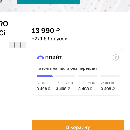
RO
13 990 ₽
Ci
+279.8 бонусов
Разбить на части
без переплат
Сегодня
14 августа
21 августа
28 августа
3 498
₽
3 498
₽
3 498
₽
3 498
₽
В корзину