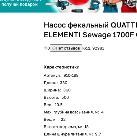
График платежей
Насос фекальный QUATT
Сегодня
25
%
ELEMENTI Sewage 1700F 
0
Нет отзывов
Код.
92981
Характеристики
Добавляйте товары
в корзину
Артикул
:
910-188
Длина
:
330
Ширина
:
360
Оплачивайте сегодня только
Высота
:
500
25
% картой любого банка
Вес
:
10.5
Max. глубина всасывания, м
:
4
Вес, кг
:
22
Получайте товар
выбранный способом
Высота подъема, м
:
18
Длина шнура питания, м
:
9.7