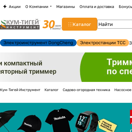
Акции
О Компании
Магазины
Оплата и доставка
Бонус
Каталог
Электроинструмент DongCheng
Электростанции TCC
З
Кум-Тигей Инструмент
Каталог
Садово-огородная техника
Насосное
н