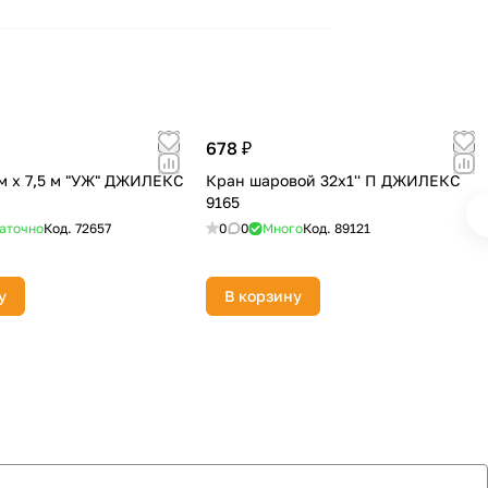
678 ₽
м х 7,5 м "УЖ" ДЖИЛЕКС
Кран шаровой 32х1'' П ДЖИЛЕКС
9165
аточно
Код.
72657
0
0
Много
Код.
89121
у
В корзину