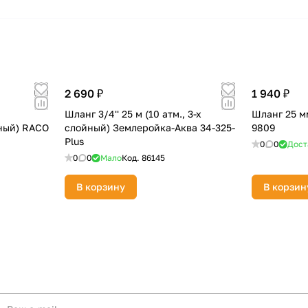
2 690 ₽
1 940 ₽
,
Шланг 3/4'' 25 м (10 атм., 3-х
Шланг 25 м
ный) RACO
слойный) Землеройка-Аква 34-325-
9809
Plus
0
0
Дост
0
0
Мало
Код.
86145
В корзину
В корзин