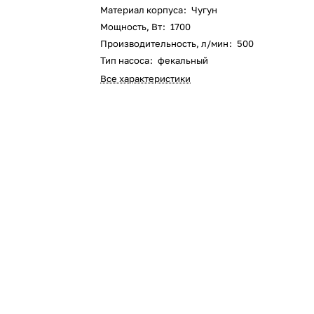
Материал корпуса
:
Чугун
Оставшиеся
75
% будут
списываться
Мощность, Вт
:
1700
с вашей карты
по
25
%
каждые 2 недели
Производительность, л/мин
:
500
Тип насоса
:
фекальный
Все характеристики
Подробнее
об оплате Плайтом
25
раз в 2
Остались вопросы?
недели
8 800 302-02-51
plait.ru