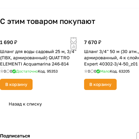
С этим товаром покупают
1 690 ₽
7 670 ₽
Шланг для воды садовый 25 м, 3/4''
Шланг 3/4'' 50 м (30 атм.
(ПВХ, армированный) QUATTRO
армированный, 4-х слой
ELEMENTI Acquamarina 246-814
Expert 40302-3/4-50_z01
0
0
Достаточно
Код.
95353
0
0
Мало
Код.
63205
В корзину
В корзину
Назад к списку
Подписаться