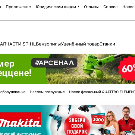
ы
Приложение
Юридическим лицам
Отзывы
Сервис
Новос
АПЧАСТИ STIHL
Бензопилы
Уценённый товар
Станки
Для клиентов всех банков
 оборудование
Насосы погружные
Насос фекальный QUATTRO ELEMENTI
Разбейте
оплату
а части
без переплат