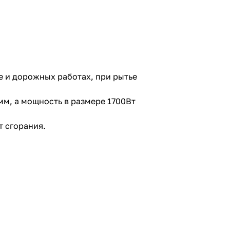
е и дорожных работах, при рытье
м, а мощность в размере 1700Вт
т сгорания.