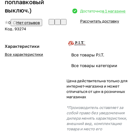
поплавковый
выключ.)
Добавляйте товары
Достаточно
в 1 магазине
в корзину
Рассчитать доставку
0
Нет отзывов
Код.
93274
Оплачивайте сегодня только
25
% картой любого банка
Характеристики
Все характеристики
Все товары P.I.T.
Получайте товар
Все товары категории
выбранный способом
Цена действительна только для
интернет-магазина и может
Оставшиеся
75
% будут
отличаться от цен в розничных
списываться
с вашей карты
магазинах
по
25
%
каждые 2 недели
*Производитель оставляет за
собой право без уведомления
дилера менять характеристики,
внешний вид, комплектацию
товара и место его
Подробнее