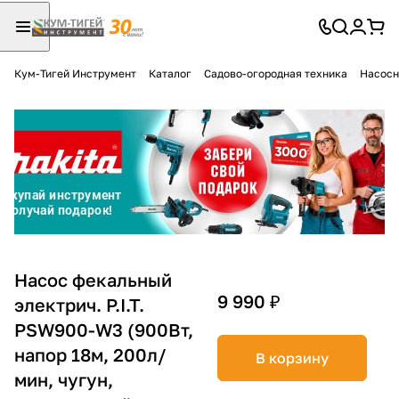
Кум-Тигей Инструмент
Каталог
Садово-огородная техника
Насосн
Для клиентов всех банков
Разбейте
оплату
на части
без переплат
График платежей
Насос фекальный
9 990 ₽
электрич. P.I.T.
PSW900-W3 (900Вт,
Сегодня
25
%
напор 18м, 200л/
В корзину
мин, чугун,