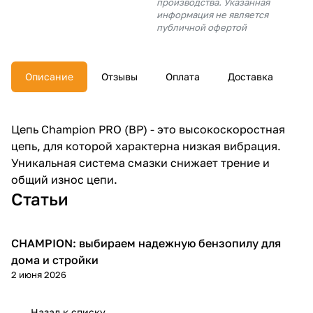
производства. Указанная
об оплате Плайтом
информация не является
публичной офертой
Описание
Отзывы
Оплата
Доставка
Остались вопросы?
25
8 800 302-02-51
plait.ru
раз в 2
Цепь Champion PRO (BP) - это высокоскоростная
недели
цепь, для которой характерна низкая вибрация.
Уникальная система смазки снижает трение и
общий износ цепи.
Статьи
CHAMPION: выбираем надежную бензопилу для
Пилы
дома и стройки
2 июня 2026
Назад к списку