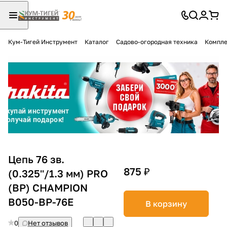
Кум-Тигей Инструмент
Каталог
Садово-огородная техника
Компле
Для клиентов всех банков
Разбейте
оплату
на части
без переплат
График платежей
Цепь 76 зв.
875 ₽
(0.325''/1.3 мм) PRO
(BP) CHAMPION
Сегодня
25
%
B050-BP-76E
В корзину
0
Нет отзывов