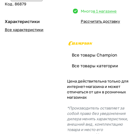
Код.
86879
Добавляйте товары
Много
в 1 магазине
в корзину
Характеристики
Рассчитать доставку
Все характеристики
Оплачивайте сегодня только
25
% картой любого банка
Все товары Champion
Получайте товар
Все товары категории
выбранный способом
Цена действительна только для
интернет-магазина и может
Оставшиеся
75
% будут
отличаться от цен в розничных
списываться
с вашей карты
магазинах
по
25
%
каждые 2 недели
*Производитель оставляет за
собой право без уведомления
дилера менять характеристики,
внешний вид, комплектацию
товара и место его
Подробнее