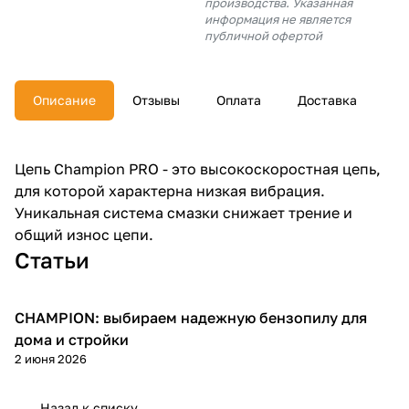
производства. Указанная
об оплате Плайтом
информация не является
публичной офертой
Описание
Отзывы
Оплата
Доставка
Остались вопросы?
25
8 800 302-02-51
plait.ru
раз в 2
Цепь Champion PRO - это высокоскоростная цепь,
недели
для которой характерна низкая вибрация.
Уникальная система смазки снижает трение и
общий износ цепи.
Статьи
CHAMPION: выбираем надежную бензопилу для
Пилы
дома и стройки
2 июня 2026
Назад к списку