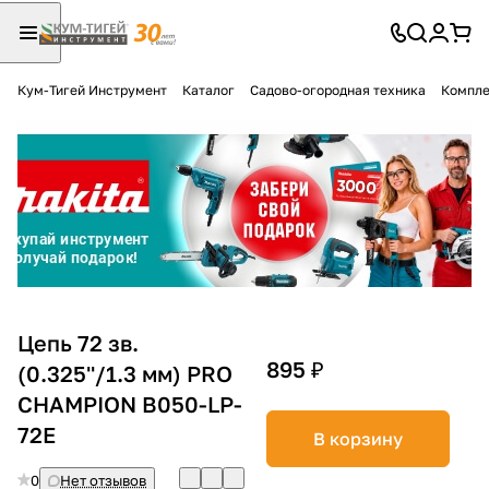
Кум-Тигей Инструмент
Каталог
Садово-огородная техника
Компле
Для клиентов всех банков
Разбейте
оплату
на части
без переплат
График платежей
Цепь 72 зв.
895 ₽
(0.325''/1.3 мм) PRO
CHAMPION B050-LP-
Сегодня
25
%
72E
В корзину
0
Нет отзывов