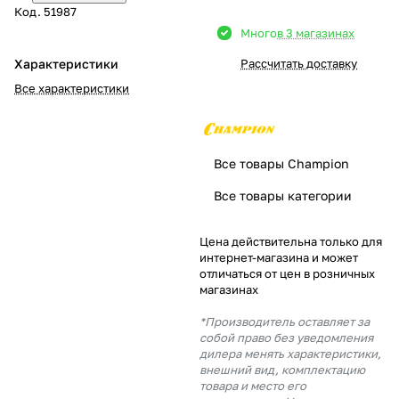
Код.
51987
Добавляйте товары
Много
в 3 магазинах
в корзину
Характеристики
Рассчитать доставку
Все характеристики
Оплачивайте сегодня только
25
% картой любого банка
Все товары Champion
Получайте товар
Все товары категории
выбранный способом
Цена действительна только для
интернет-магазина и может
Оставшиеся
75
% будут
отличаться от цен в розничных
списываться
с вашей карты
магазинах
по
25
%
каждые 2 недели
*Производитель оставляет за
собой право без уведомления
дилера менять характеристики,
внешний вид, комплектацию
товара и место его
Подробнее