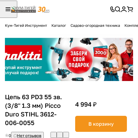
Кум-Тигей Инструмент
Каталог
Садово-огородная техника
Компле
Для клиентов всех банков
Разбейте
оплату
на части
без переплат
График платежей
Цепь 63 PD3 55 зв.
4 994 ₽
(3/8'' 1.3 мм) Picco
Duro STIHL 3612-
Сегодня
25
%
006-0055
В корзину
0
Нет отзывов