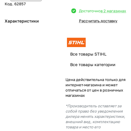
Код.
62857
Добавляйте товары
Достаточно
в 2 магазинах
в корзину
Характеристики
Рассчитать доставку
Оплачивайте сегодня только
25
% картой любого банка
Все товары STIHL
Получайте товар
Все товары категории
выбранный способом
Цена действительна только для
интернет-магазина и может
Оставшиеся
75
% будут
отличаться от цен в розничных
списываться
с вашей карты
магазинах
по
25
%
каждые 2 недели
*Производитель оставляет за
собой право без уведомления
дилера менять характеристики,
внешний вид, комплектацию
товара и место его
Подробнее