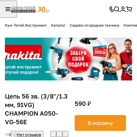
Кум-Тигей Инструмент
Каталог
Садово-огородная техника
Компле
Для клиентов всех банков
Разбейте
оплату
на части
без переплат
График платежей
Цепь 56 зв. (3/8''/1.3
590 ₽
мм, 91VG)
CHAMPION А050-
Сегодня
25
%
VG-56E
В корзину
0
Нет отзывов