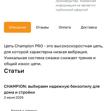
производства. Указанная
об оплате Плайтом
информация не является
публичной офертой
Описание
Отзывы
Оплата
Доставка
Остались вопросы?
25
8 800 302-02-51
plait.ru
раз в 2
Цепь Champion PRO - это высокоскоростная цепь,
недели
для которой характерна низкая вибрация.
Уникальная система смазки снижает трение и
общий износ цепи.
Статьи
CHAMPION: выбираем надежную бензопилу для
Пилы
дома и стройки
2 июня 2026
Назад к списку