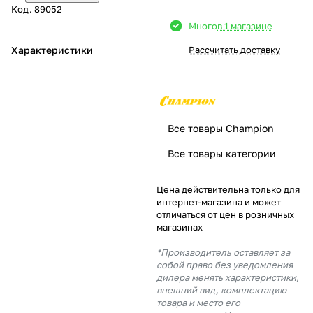
Код.
89052
Добавляйте товары
Много
в 1 магазине
в корзину
Характеристики
Рассчитать доставку
Оплачивайте сегодня только
25
% картой любого банка
Все товары Champion
Получайте товар
Все товары категории
выбранный способом
Цена действительна только для
интернет-магазина и может
Оставшиеся
75
% будут
отличаться от цен в розничных
списываться
с вашей карты
магазинах
по
25
%
каждые 2 недели
*Производитель оставляет за
собой право без уведомления
дилера менять характеристики,
внешний вид, комплектацию
товара и место его
Подробнее