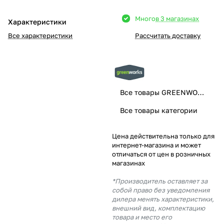
Добавляйте товары
Много
в 3 магазинах
Характеристики
в корзину
Все характеристики
Рассчитать доставку
Оплачивайте сегодня только
25
% картой любого банка
Все товары GREENWORKS
Получайте товар
Все товары категории
выбранный способом
Цена действительна только для
интернет-магазина и может
Оставшиеся
75
% будут
отличаться от цен в розничных
списываться
с вашей карты
магазинах
по
25
%
каждые 2 недели
*Производитель оставляет за
собой право без уведомления
дилера менять характеристики,
внешний вид, комплектацию
товара и место его
Подробнее