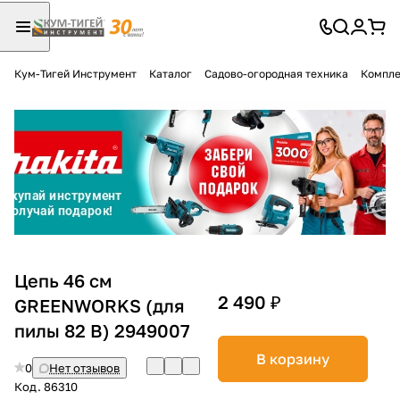
Кум-Тигей Инструмент
Каталог
Садово-огородная техника
Компле
Для клиентов всех банков
Разбейте
оплату
на части
без переплат
График платежей
Цепь 46 см
2 490 ₽
GREENWORKS (для
пилы 82 В) 2949007
Сегодня
25
%
В корзину
0
Нет отзывов
Код.
86310