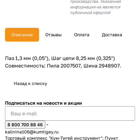
производства. Указанная
об оплате Плайтом
информация не является
публичной офертой
Описание
Отзывы
Оплата
Доставка
Остались вопросы?
25
8 800 302-02-51
plait.ru
раз в 2
Паз 1,3 мм (0,05"), Шаг цепи 8,25 мм (0,325")
недели
Cовместимость: Пила 2007507, Шина 2948907.
Назад к списку
Подписаться
на новости и акции
8 800 700 88 46
kalinina106@kumtigey.ru
Торговый комплекс "Кум-Тигей инструмент"; Пункт