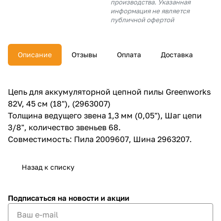
производства. Указанная
об оплате Плайтом
информация не является
публичной офертой
Описание
Отзывы
Оплата
Доставка
Остались вопросы?
25
8 800 302-02-51
plait.ru
раз в 2
Цепь для аккумуляторной цепной пилы Greenworks
недели
82V, 45 см (18"), (2963007)
Толщина ведущего звена 1,3 мм (0,05"), Шаг цепи
3/8", количество звеньев 68.
Совместимость: Пила 2009607, Шина 2963207.
Назад к списку
Подписаться
на новости и акции