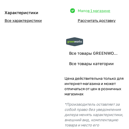
Добавляйте товары
Мало
в 1 магазине
Характеристики
в корзину
Все характеристики
Рассчитать доставку
Оплачивайте сегодня только
25
% картой любого банка
Все товары GREENWORKS
Получайте товар
Все товары категории
выбранный способом
Цена действительна только для
интернет-магазина и может
Оставшиеся
75
% будут
отличаться от цен в розничных
списываться
с вашей карты
магазинах
по
25
%
каждые 2 недели
*Производитель оставляет за
собой право без уведомления
дилера менять характеристики,
внешний вид, комплектацию
товара и место его
Подробнее