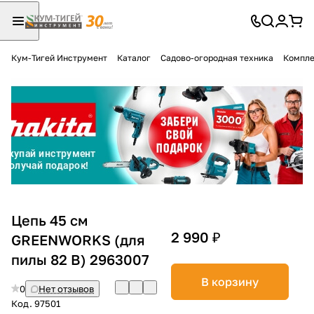
Кум-Тигей Инструмент
Каталог
Садово-огородная техника
Компле
Для клиентов всех банков
Разбейте
оплату
на части
без переплат
График платежей
Цепь 45 см
2 990 ₽
GREENWORKS (для
пилы 82 В) 2963007
Сегодня
25
%
В корзину
0
Нет отзывов
Код.
97501