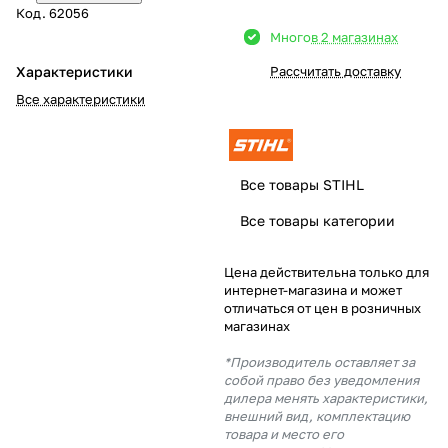
Код.
62056
Добавляйте товары
Много
в 2 магазинах
в корзину
Характеристики
Рассчитать доставку
Все характеристики
Оплачивайте сегодня только
25
% картой любого банка
Все товары STIHL
Получайте товар
Все товары категории
выбранный способом
Цена действительна только для
интернет-магазина и может
Оставшиеся
75
% будут
отличаться от цен в розничных
списываться
с вашей карты
магазинах
по
25
%
каждые 2 недели
*Производитель оставляет за
собой право без уведомления
дилера менять характеристики,
внешний вид, комплектацию
товара и место его
Подробнее