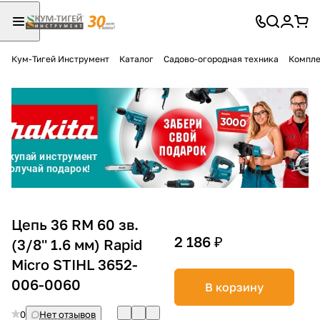
Кум-Тигей Инструмент
Каталог
Садово-огородная техника
Компле
Для клиентов всех банков
Разбейте
оплату
на части
без переплат
График платежей
Цепь 36 RM 60 зв.
2 186 ₽
(3/8'' 1.6 мм) Rapid
Micro STIHL 3652-
Сегодня
25
%
006-0060
В корзину
0
Нет отзывов