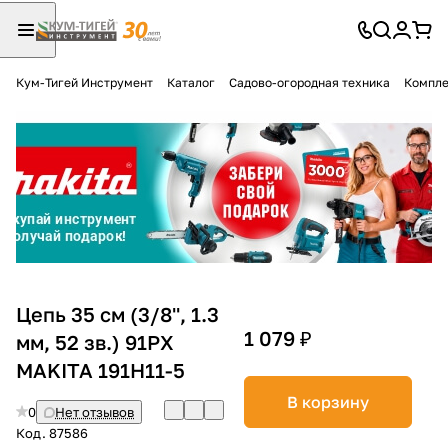
Кум-Тигей Инструмент
Каталог
Садово-огородная техника
Компле
Для клиентов всех банков
Разбейте
оплату
на части
без переплат
График платежей
Цепь 35 см (3/8'', 1.3
1 079 ₽
мм, 52 зв.) 91PX
MAKITA 191H11-5
Сегодня
25
%
В корзину
0
Нет отзывов
Код.
87586