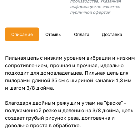
производства. Указанная
об оплате Плайтом
информация не является
публичной офертой
Описание
Отзывы
Оплата
Доставка
Остались вопросы?
25
8 800 302-02-51
plait.ru
раз в 2
Пильная цепь с низким уровнем вибрации и низким
недели
сопротивлением, прочная и прочная, идеально
подходит для домовладельцев. Пильная цепь для
пилорамы длиной 35 см с шириной канавки 1,3 мм
и шагом 3/8 дюйма.
Благодаря двойным режущим углам на "фаске" -
полукаменной резке и делению на 3/8 дюйма, цепь
создает грубый рисунок реза, долговечна и
довольно проста в обработке.