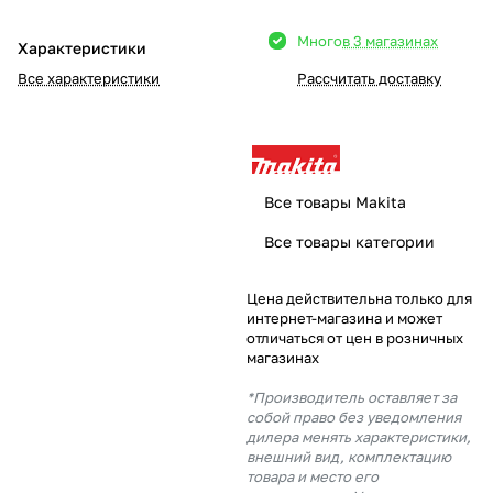
Добавляйте товары
Много
в 3 магазинах
Характеристики
в корзину
Все характеристики
Рассчитать доставку
Оплачивайте сегодня только
25
% картой любого банка
Все товары Makita
Получайте товар
Все товары категории
выбранный способом
Цена действительна только для
интернет-магазина и может
Оставшиеся
75
% будут
отличаться от цен в розничных
списываться
с вашей карты
магазинах
по
25
%
каждые 2 недели
*Производитель оставляет за
собой право без уведомления
дилера менять характеристики,
внешний вид, комплектацию
товара и место его
Подробнее