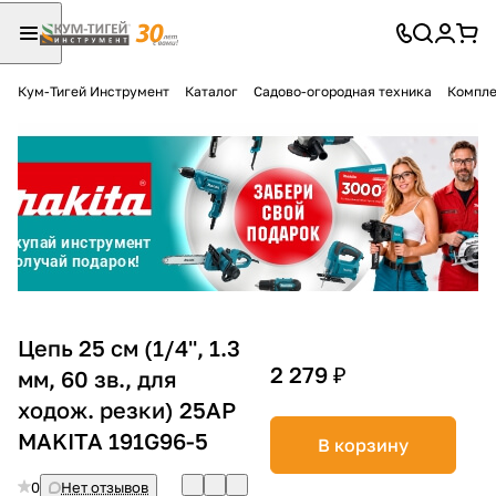
Кум-Тигей Инструмент
Каталог
Садово-огородная техника
Компле
Для клиентов всех банков
Разбейте
оплату
на части
без переплат
График платежей
Цепь 25 см (1/4'', 1.3
2 279 ₽
мм, 60 зв., для
ходож. резки) 25AP
Сегодня
25
%
MAKITA 191G96-5
В корзину
0
Нет отзывов