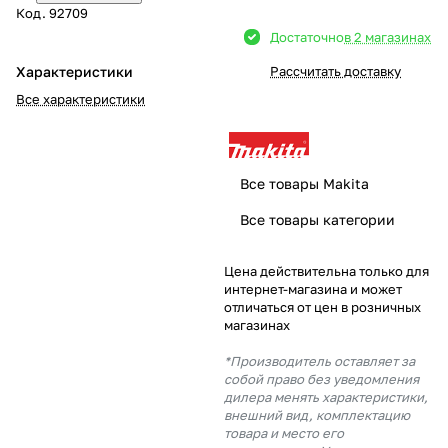
Код.
92709
Добавляйте товары
Достаточно
в 2 магазинах
в корзину
Характеристики
Рассчитать доставку
Все характеристики
Оплачивайте сегодня только
25
% картой любого банка
Все товары Makita
Получайте товар
Все товары категории
выбранный способом
Цена действительна только для
интернет-магазина и может
Оставшиеся
75
% будут
отличаться от цен в розничных
списываться
с вашей карты
магазинах
по
25
%
каждые 2 недели
*Производитель оставляет за
собой право без уведомления
дилера менять характеристики,
внешний вид, комплектацию
товара и место его
Подробнее