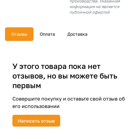
производства. Указанная
об оплате Плайтом
информация не является
публичной офертой
Отзывы
Оплата
Доставка
Остались вопросы?
25
8 800 302-02-51
plait.ru
раз в 2
недели
У этого товара пока нет
отзывов, но вы можете быть
первым
Совершите покупку и оставьте свой отзыв об
его использовании
Написать отзыв