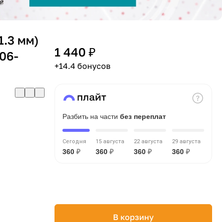
1.3 мм)
1 440 ₽
06-
+14.4 бонусов
Разбить на части
без переплат
Сегодня
15 августа
22 августа
29 августа
360
₽
360
₽
360
₽
360
₽
В корзину