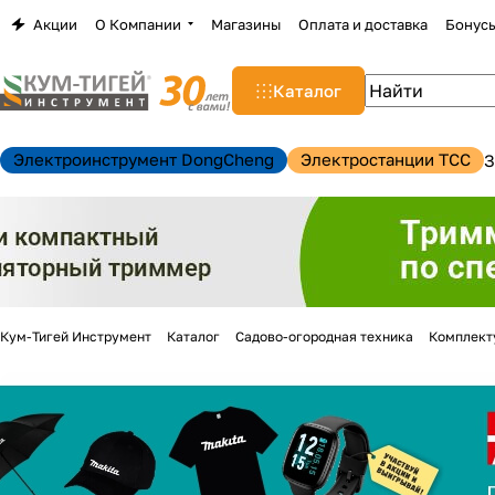
Акции
О Компании
Магазины
Оплата и доставка
Бонус
Каталог
Электроинструмент DongCheng
Электростанции TCC
З
Кум-Тигей Инструмент
Каталог
Садово-огородная техника
Комплект
н