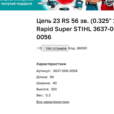
Сегодня
Цепь 23 RS 56 зв. (0.325'' 
25
%
Rapid Super STIHL 3637-0
0056
0
Нет отзывов
Код.
66093
Добавляйте товары
в корзину
Характеристики
Оплачивайте сегодня только
Артикул
:
3637-006-0056
25
% картой любого банка
Длина
:
90
Ширина
:
40
Высота
:
150
Получайте товар
выбранный способом
Вес
:
0.3
Все характеристики
Оставшиеся
75
% будут
списываться