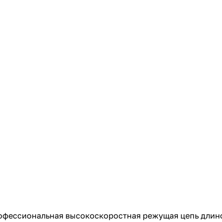
с вашей карты
по
25
%
каждые 2 недели
Подробнее
об оплате Плайтом
25
раз в 2
Остались вопросы?
недели
8 800 302-02-51
plait.ru
профессиональная высокоскоростная режущая цепь длино