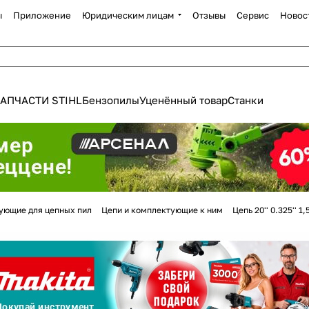
ы
Приложение
Юридическим лицам
Отзывы
Сервис
Новос
АПЧАСТИ STIHL
Бензопилы
Уценённый товар
Станки
Для клиентов всех банков
ующие для цепных пил
Цепи и комплектующие к ним
Цепь 20'' 0.325'' 
Разбейте
оплату
а части
без переплат
График платежей