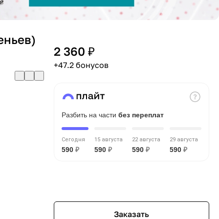
веньев)
2 360 ₽
+47.2 бонусов
Разбить на части
без переплат
Сегодня
15 августа
22 августа
29 августа
590
₽
590
₽
590
₽
590
₽
Заказать