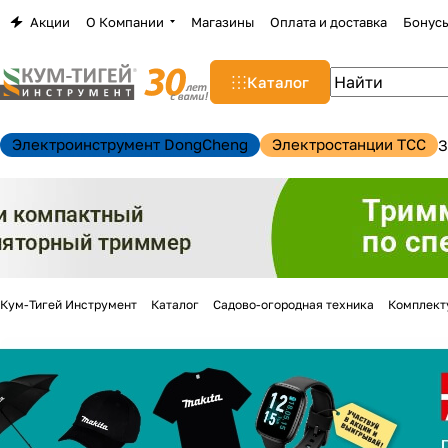
Акции
О Компании
Магазины
Оплата и доставка
Бонус
Каталог
Электроинструмент DongCheng
Электростанции TCC
З
Кум-Тигей Инструмент
Каталог
Садово-огородная техника
Комплект
н