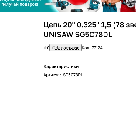
Сегодня
Цепь 20'' 0.325'' 1,5 (78 з
25
%
UNISAW SG5C78DL
0
Нет отзывов
Код.
77124
Добавляйте товары
в корзину
Характеристики
Артикул
:
SG5C78DL
Оплачивайте сегодня только
25
% картой любого банка
Получайте товар
выбранный способом
Оставшиеся
75
% будут
списываться