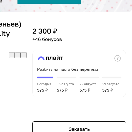
веньев)
2 300 ₽
ity
+46 бонусов
Разбить на части
без переплат
Сегодня
15 августа
22 августа
29 августа
575
₽
575
₽
575
₽
575
₽
Заказать