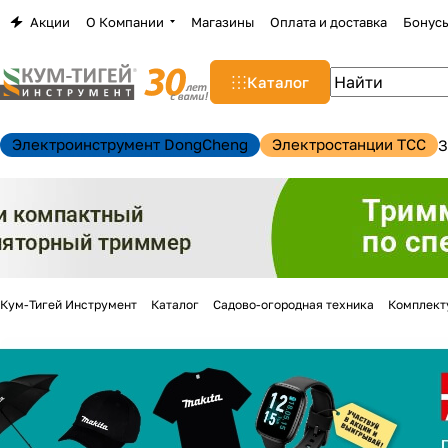
Акции
О Компании
Магазины
Оплата и доставка
Бонус
Каталог
Электроинструмент DongCheng
Электростанции TCC
З
Кум-Тигей Инструмент
Каталог
Садово-огородная техника
Комплект
н