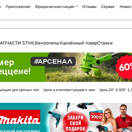
ы
Приложение
Юридическим лицам
Отзывы
Сервис
Новос
АПЧАСТИ STIHL
Бензопилы
Уценённый товар
Станки
Для клиентов всех банков
ующие для цепных пил
Цепи и комплектующие к ним
Цепь 20'' 0.325'' 
Разбейте
оплату
а части
без переплат
График платежей