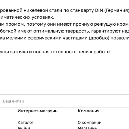
рованной никелевой стали по стандарту DIN (Германия)
лиматических условиях.
 хромом, поэтому они имеют прочную режущую кромку
боткой имеют оптимальную твердость, гарантируют над
раз в 2 недели
вка мелкими сферическими частицами (дробью) позвол
кая заточка и полная готовность цепи к работе.
Интернет-магазин
Компания
Каталог
О компании
Акции
Магазины