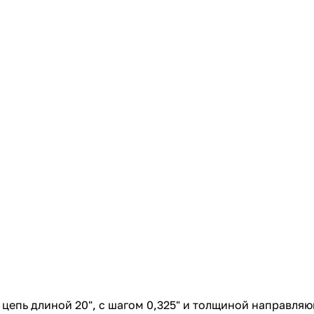
с вашей карты
по
25
%
каждые 2 недели
Подробнее
об оплате Плайтом
25
раз в 2
Остались вопросы?
недели
8 800 302-02-51
plait.ru
 цепь длиной 20", с шагом 0,325" и толщиной направляющ