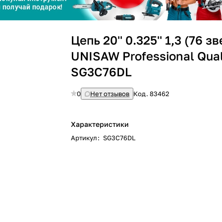
Сегодня
Цепь 20'' 0.325'' 1,3 (76 з
25
%
UNISAW Professional Qual
SG3C76DL
0
Нет отзывов
Код.
83462
Добавляйте товары
в корзину
Характеристики
Оплачивайте сегодня только
Артикул
:
SG3C76DL
25
% картой любого банка
Получайте товар
выбранный способом
Оставшиеся
75
% будут
списываться