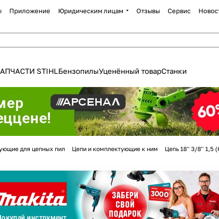
ы
Приложение
Юридическим лицам
Отзывы
Сервис
Новос
АПЧАСТИ STIHL
Бензопилы
Уценённый товар
Станки
Для клиентов всех банков
ующие для цепных пил
Цепи и комплектующие к ним
Цепь 18'' 3/8'' 1,
Разбейте
оплату
а части
без переплат
График платежей