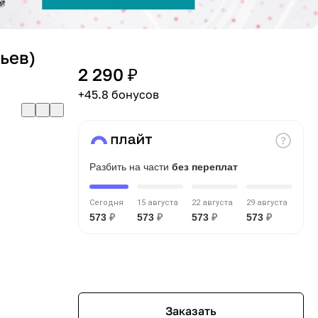
ньев)
2 290 ₽
+45.8 бонусов
Разбить на части
без переплат
Сегодня
15 августа
22 августа
29 августа
573
₽
573
₽
573
₽
573
₽
Заказать