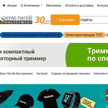
Акции
О Компании
Магазины
Оплата и доставка
Бонус
Каталог
Электроинструмент DongCheng
Электростанции TCC
З
Кум-Тигей Инструмент
Каталог
Садово-огородная техника
Комплект
н