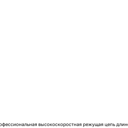
с вашей карты
по
25
%
каждые 2 недели
Подробнее
об оплате Плайтом
25
раз в 2
Остались вопросы?
недели
8 800 302-02-51
plait.ru
профессиональная высокоскоростная режущая цепь длино