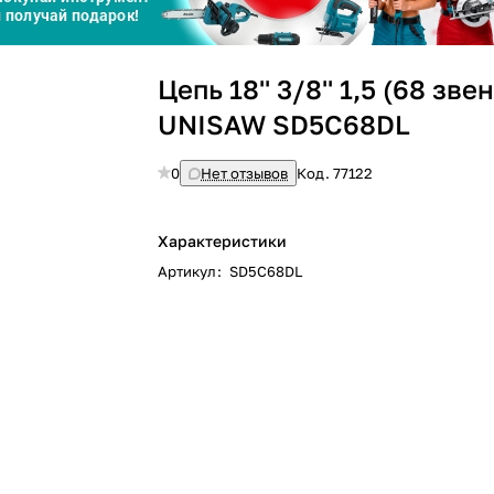
Сегодня
Цепь 18'' 3/8'' 1,5 (68 зве
25
%
UNISAW SD5C68DL
0
Нет отзывов
Код.
77122
Добавляйте товары
в корзину
Характеристики
Артикул
:
SD5C68DL
Оплачивайте сегодня только
25
% картой любого банка
Получайте товар
выбранный способом
Оставшиеся
75
% будут
списываться